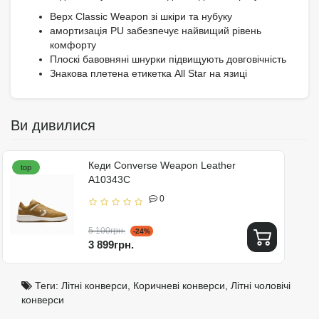
Верх Classic Weapon зі шкіри та нубуку
амортизація PU забезпечує найвищий рівень
комфорту
Плоскі бавовняні шнурки підвищують довговічність
Знакова плетена етикетка All Star на язиці
Ви дивилися
Кеди Converse Weapon Leather
top
A10343C
0
5 100грн.
-24%
3 899грн.
Теги:
Літні конверси
,
Коричневі конверси
,
Літні чоловічі
конверси