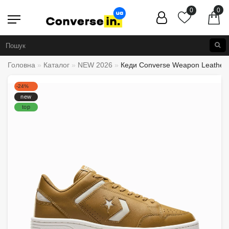
0
0
Головна
Каталог
NEW 2026
Кеди Converse Weapon Leather
-24%
new
top