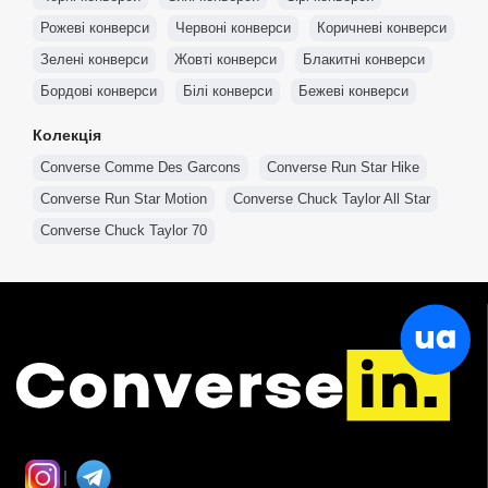
Рожеві конверси
Червоні конверси
Коричневі конверси
Кеди Converse 36 розмір
Кеди Converse 35 розмір
Зелені конверси
Жовті конверси
Блакитні конверси
Бордові конверси
Білі конверси
Бежеві конверси
Колекція
Converse Comme Des Garcons
Converse Run Star Hike
Converse Run Star Motion
Converse Chuck Taylor All Star
Converse Chuck Taylor 70