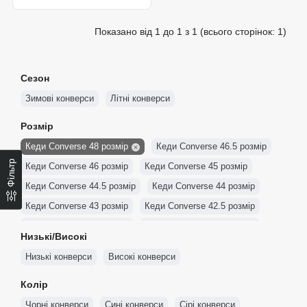
Показано від 1 до 1 з 1 (всього сторінок: 1)
Сезон
Зимові конверси
Літні конверси
Розмір
Кеди Converse 48 розмір
Кеди Converse 46.5 розмір
Фільтр
Кеди Converse 46 розмір
Кеди Converse 45 розмір
Кеди Converse 44.5 розмір
Кеди Converse 44 розмір
Кеди Converse 43 розмір
Кеди Converse 42.5 розмір
Кеди Converse 42 розмір
Кеди Converse 41.5 розмір
Низькі/Високі
Кеди Converse 41 розмір
Кеди Converse 40 розмір
Низькі конверси
Високі конверси
Кеди Converse 39.5 розмір
Кеди Converse 39 розмір
Колір
Кеди Converse 38 розмір
Кеди Converse 37.5 розмір
Чорні конверси
Сині конверси
Сірі конверси
Кеди Converse 37 розмір
Кеди Converse 36.5 розмір