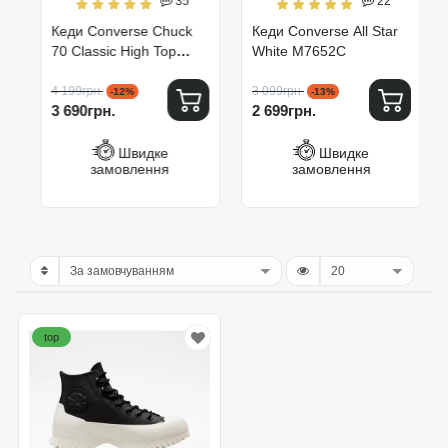
35
22
Кеди Converse Chuck
Кеди Converse All Star
70 Classic High Top
White M7652C
162050C
4 199грн.
3 099грн.
-12%
-13%
3 690грн.
2 699грн.
Швидке
Швидке
замовлення
замовлення
top