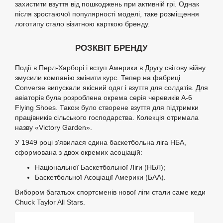
захистити взуття від пошкоджень при активній грі. Однак
після зростаючої популярності моделі, таке розміщення
логотипу стало візитною карткою бренду.
РОЗКВІТ БРЕНДУ
Події в Перл-Харборі і вступ Америки в Другу світову війну
змусили компанію змінити курс. Тепер на фабриці
Converse випускали якісний одяг і взуття для солдатів. Для
авіаторів була розроблена окрема серія черевиків A-6
Flying Shoes. Також було створене взуття для підтримки
працівників сільського господарства. Колекція отримала
назву «Victory Garden».
У 1949 році з'явилася єдина баскетбольна ліга НБА,
сформована з двох окремих асоціацій:
Національної Баскетбольної Ліги (НБЛ);
Баскетбольної Асоціації Америки (БАА).
Вибором багатьох спортсменів нової ліги стали саме кеди
Chuck Taylor All Stars.