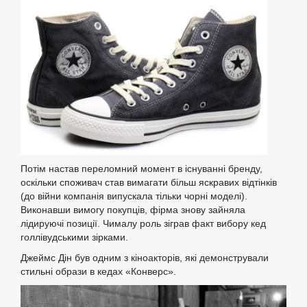
Потім настав переломний момент в існуванні бренду,
оскільки споживач став вимагати більш яскравих відтінків
(до війни компанія випускала тільки чорні моделі).
Виконавши вимогу покупців, фірма знову зайняла
лідируючі позиції. Чималу роль зіграв факт вибору кед
голлівудськими зірками.
Джеймс Дін був одним з кіноакторів, які демонстрували
стильні образи в кедах «Конверс».