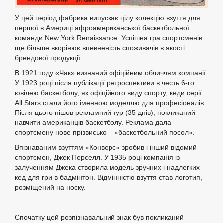
У цей період фабрика випускає цілу колекцію взуття для
першої в Америці афроамериканської баскетбольної
команди New York Renaissance. Успішна гра спортсменів
ще більше вкорінює впевненість споживачів в якості
брендової продукції.
В 1921 году «Чак» визнаний офіційним обличчям компанії.
У 1923 році після публікації ретроспективи в честь 6-го
ювілею баскетболу, як офіційного виду спорту, кеди серії
All Stars стали його іменною моделлю для професіоналів.
Після цього пішов рекламний тур (35 днів), покликаний
навчити американців баскетболу. Реклама дала
спортсмену нове прізвисько – «баскетбольний посол».
Впізнаваним взуттям «Конверс» зробив і інший відомий
спортсмен, Джек Перселл. У 1935 році компанія із
залученням Джека створила модель зручних і надлегких
кед для гри в бадмінтон. Відмінністю взуття став логотип,
розміщений на носку.
Спочатку цей розпізнавальний знак був покликаний