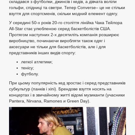
складався з футболки, джинсів і кедів, а дівчата воліли
гольфи, спідниці та светри. Тепер Converse– це не стільки
взуття для спортсменів, скільки модний елемент одягу.
У середині 50-х років 20-го століття лінійка Чака Тейлора
All-Star стає улюбленою серед баскетболістів США.
Протягом наступних 2-х десятиліть компанія розширює
виробництво, починаючи виробляти також одяг і
аксесуари не тільки для баскетболістів, але і для
представників інших видів спорту:
легкої атлетики;
тенісу;
футболу.
При цьому популярність кед зростає і серед представників
субкультур (панків і хіпі). Брендове взуття носять на
концертах і в звичайному житті відомі музиканти (учасники
Pantera, Nirvana, Ramones и Green Day).