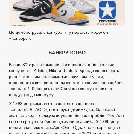
Це демонструвало конкурентну першість моделей
«Конверс».
БАНКРУТСТВО
В кінці 80-х років компанія залишається в тіні великих
конкурентів: Adidas, Nike и Reebok. Бренди заповнюють
ринок стильним і максимально зручним взуттям,
створеного з використанням запатентованих інноваційних
технологій. Консерватизм Converse знижує попит на
продукцію до мінімуму.
У 1992 році компанією запатентована нова
технологіяREACT®, поліпшує підтримку, стабільність і
здатність кед згладжувати удари під час стрибків і бігу. Але
і це не врятувало бренд від зміни власника. У 1995 році
новим власником стаєApexOne. Однак нове керівництво
не знаходить виходу з положення і в 2001 році доводить