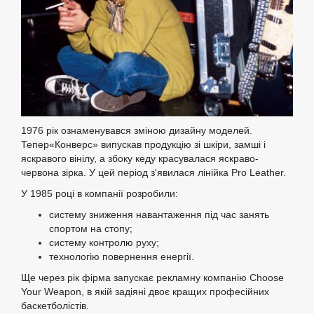
1976 рік ознаменувався зміною дизайну моделей.
Тепер«Конверс» випускав продукцію зі шкіри, замші і
яскравого вінілу, а збоку кеду красувалася яскраво-
червона зірка. У цей період з'явилася лінійка Pro Leather.
У 1985 році в компанії розробили:
систему зниження навантаження під час занять
спортом на стопу;
систему контролю руху;
технологію повернення енергії.
Ще через рік фірма запускає рекламну компанію Choose
Your Weapon, в якій задіяні двоє кращих професійних
баскетболістів.