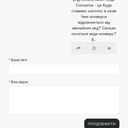
Converse - це Куди
ставимо наголос в назві
Чим конверси
відрізняються від
звичайних кед? Скільки
носяться кеди конверс?
&..
Ваше ім’я:
Ваш відгук:
ПРОДОВЖИТИ