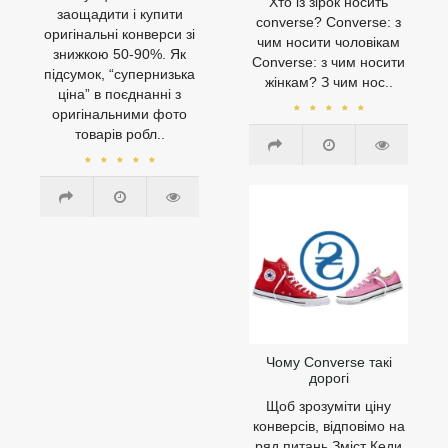
Хто із зірок носить
заощадити і купити
converse? Converse: з
оригінальні конверси зі
чим носити чоловікам
знижкою 50-90%. Як
Converse: з чим носити
підсумок, “супернизька
жінкам? З чим нос..
ціна” в поєднанні з
оригінальними фото
товарів робл..
Чому Converse такі
дорогі
Щоб зрозуміти ціну
конверсів, відповімо на
ряд питань Зміст Кеди