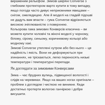
вираженим рельєфом. Зимові шкіряні Converse з
глибоким протектором варто купити в тому випадку,
якщо погода часто дивує неприємними явищами –
снігом, ожеледицею. Але й моделі на гладкій підошві
не дадуть вам впасти – гума Converse відрізняється
високою зчіплюваністю з поверхнею.
Кольорова гама зимових Конверсів класична – ви
можете купити чоловічі та жіночі моделі у чорному,
білому, сірому, синьому, коричневому кольорі або
модному хакі.
Зимові Converse утеплені хутром або без нього – це
надійність і якість. Вони не деформуються при
згинаннях, не тріскаються, легко переносять низькі
температури і температурні перепади.
Як доглядати за зимовими Конверсами
Зима – час брудних вулиць, підвищеної вологості і
слідів на черевиках. Якщо на ваших ногах оригінали –
проблем з доглядом і чисткою не виникне. Кеди
достатньо протерти вологою ганчіркою і добре
висушити.