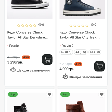
0
0
Кеди Converse Chuck
Кеди Converse Chuck
Taylor All Star Berkshire
Taylor All Star City Trek
Boot Black 171448C
A08558C
Розмір
Розмір 2
42 (8.5)
43 (9.5)
44 (10)
4 399грн.
-25%
3 290грн.
6 299грн.
-21%
4 999грн.
Швидке замовлення
Швидке замовлення
top
top