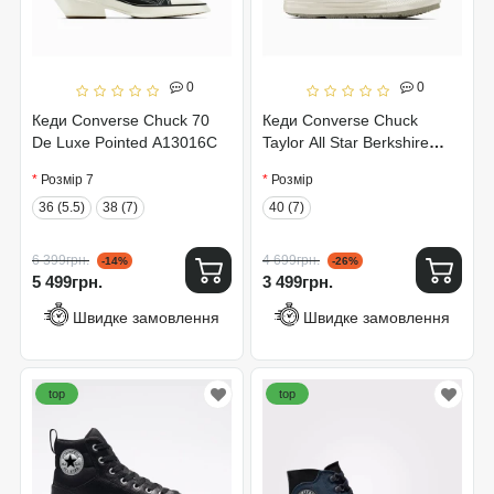
0
0
Кеди Converse Chuck 70
Кеди Converse Chuck
De Luxe Pointed A13016C
Taylor All Star Berkshire
A04650C
Розмір 7
Розмір
36 (5.5)
38 (7)
40 (7)
6 399грн.
4 699грн.
-14%
-26%
5 499грн.
3 499грн.
Швидке замовлення
Швидке замовлення
top
top