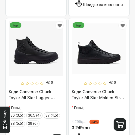
Швидке замовлення
top
top
0
0
Кеди Converse Chuck
Кеди Converse Chuck
Taylor All Star Lugged
Taylor All Star Malden Street
Winter 2.0 Mono Black
Boot A04478C
Розмір
Розмір
171427C
Фільтр
36 (3.5)
36.5 (4)
37 (4.5)
4 299грн.
-24%
38 (5.5)
39 (6)
3 249грн.