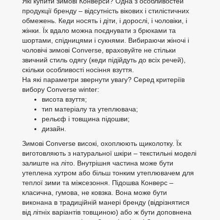
Які купити зимові Конверси? Одна з особливостей
продукції бренду – відсутність вікових і стилістичних
обмежень. Кеди носять і діти, і дорослі, і чоловіки, і
жінки. Їх вдало можна поєднувати з брюками та
шортами, спідницями і сукнями. Вибираючи жіночі і
чоловічі зимові Converse, враховуйте не стільки
звичний стиль одягу (кеди підійдуть до всіх речей),
скільки особливості носіння взуття.
На які параметри звернути увагу? Серед критеріїв
вибору Converse winter:
висота взуття;
тип матеріалу та утеплювача;
рельєф і товщина підошви;
дизайн.
Зимові Converse високі, охоплюють щиколотку. Їх
виготовляють з натуральної шкіри – текстильні моделі
залиште на літо. Внутрішня частина може бути
утеплена хутром або більш тонким утеплювачем для
теплої зими та міжсезоння. Підошва Конверс –
класична, гумова, не ковзка. Вона може бути
виконана в традиційній манері бренду (відрізнятися
від літніх варіантів товщиною) або ж бути доповнена