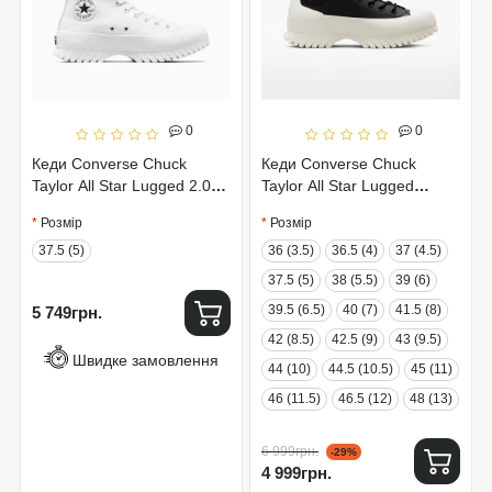
0
0
Кеди Converse Chuck
Кеди Converse Chuck
Taylor All Star Lugged 2.0
Taylor All Star Lugged
A03705C
Winter 2.0 172057C
Розмір
Розмір
37.5 (5)
36 (3.5)
36.5 (4)
37 (4.5)
37.5 (5)
38 (5.5)
39 (6)
39.5 (6.5)
40 (7)
41.5 (8)
5 749грн.
42 (8.5)
42.5 (9)
43 (9.5)
Швидке замовлення
44 (10)
44.5 (10.5)
45 (11)
46 (11.5)
46.5 (12)
48 (13)
6 999грн.
-29%
4 999грн.