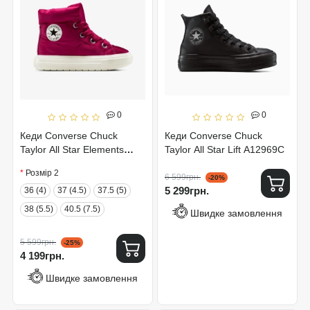
0
0
Кеди Converse Chuck
Кеди Converse Chuck
Taylor All Star Elements
Taylor All Star Lift A12969C
Boot A14274C
Розмір 2
6 599грн.
-20%
5 299грн.
36 (4)
37 (4.5)
37.5 (5)
38 (5.5)
40.5 (7.5)
Швидке замовлення
5 599грн.
-25%
4 199грн.
Швидке замовлення