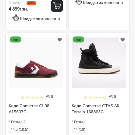
Швидке замовлення
6 949грн.
-30%
4 899грн.
Швидке замовлення
top
top
0
0
Кеди Converse CL98
Кеди Converse CTAS All
A15607C
Terrain 168863C
Розмір 2
Розмір
44.5 (10.5)
44 (10)