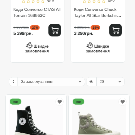
0
0
Кеди Converse CTAS All
Кеди Converse Chuck
Terrain 168863C
Taylor All Star Berkshire
Boot Black 171448C
7 399грн.
4 399грн.
-27%
-25%
5 399грн.
3 290грн.
Швидке
Швидке
замовлення
замовлення
top
top