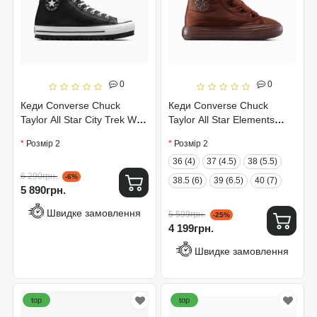
0
0
Кеди Converse Chuck
Кеди Converse Chuck
Taylor All Star City Trek WP
Taylor All Star Elements
A04480C
Boot A12940C
Розмір 2
Розмір 2
36 (4)
37 (4.5)
38 (5.5)
6 290грн.
-6%
38.5 (6)
39 (6.5)
40 (7)
5 890грн.
Швидке замовлення
5 599грн.
-25%
4 199грн.
Швидке замовлення
top
top