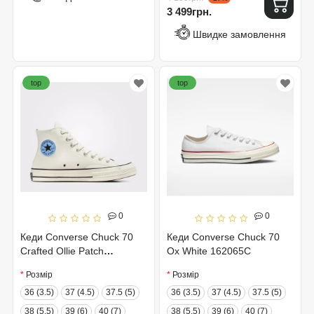
3 499грн.
Швидке замовлення
top
top
0
0
Кеди Converse Chuck 70
Кеди Converse Chuck 70
Crafted Ollie Patch
Ox White 162065C
A04487C
Розмір
Розмір
36 (3.5)
37 (4.5)
37.5 (5)
36 (3.5)
37 (4.5)
37.5 (5)
38 (5.5)
39 (6)
40 (7)
38 (5.5)
39 (6)
40 (7)