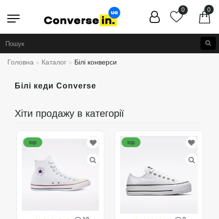
0
0
Головна
Каталог
Білі конверси
Білі кеди Converse
Хіти продажу в категорії
top
top