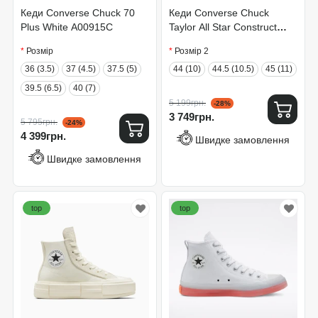
Кеди Converse Chuck 70
Кеди Converse Chuck
Plus White A00915C
Taylor All Star Construct
A02832C
Розмір
Розмір 2
36 (3.5)
37 (4.5)
37.5 (5)
44 (10)
44.5 (10.5)
45 (11)
39.5 (6.5)
40 (7)
5 199грн.
-28%
3 749грн.
5 795грн.
-24%
4 399грн.
Швидке замовлення
Швидке замовлення
top
top