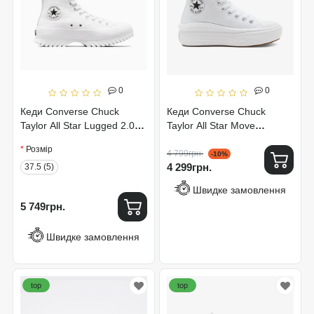
0
0
Кеди Converse Chuck
Кеди Converse Chuck
Taylor All Star Lugged 2.0
Taylor All Star Move
A03705C
Platform White 568498C
Розмір
4 799грн.
-10%
4 299грн.
37.5 (5)
Швидке замовлення
5 749грн.
Швидке замовлення
top
top