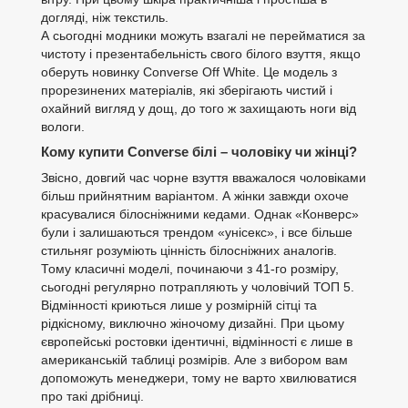
догляді, ніж текстиль.
А сьогодні модники можуть взагалі не перейматися за
чистоту і презентабельність свого білого взуття, якщо
оберуть новинку Converse Off White. Це модель з
прорезинених матеріалів, які зберігають чистий і
охайний вигляд у дощ, до того ж захищають ноги від
вологи.
Кому купити Converse білі – чоловіку чи жінці?
Звісно, довгий час чорне взуття вважалося чоловіками
більш прийнятним варіантом. А жінки завжди охоче
красувалися білосніжними кедами. Однак «Конверс»
були і залишаються трендом «унісекс», і все більше
стильняг розуміють цінність білосніжних аналогів.
Тому класичні моделі, починаючи з 41-го розміру,
сьогодні регулярно потрапляють у чоловічий ТОП 5.
Відмінності криються лише у розмірній сітці та
рідкісному, виключно жіночому дизайні. При цьому
європейські ростовки ідентичні, відмінності є лише в
американській таблиці розмірів. Але з вибором вам
допоможуть менеджери, тому не варто хвилюватися
про такі дрібниці.