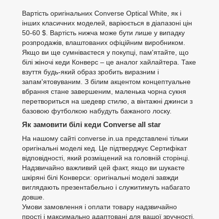
Вартість оригінальних Converse Optical White, як і
інших класичних моделей, варіюється в діапазоні цін
50-60 $. Вартість нижча може бути лише у випадку
розпродажів, влаштованих офіційним виробником.
Якщо ви ще сумніваєтеся у покупці, пам'ятайте, що
білі жіночі кеди Конверс – це аналог хайлайтера. Таке
взуття будь-який образ зробить виразним і
запам'ятовуваним. З білим акцентом концептуальне
вбрання стане завершеним, маленька чорна сукня
перетвориться на шедевр стилю, а вінтажні джинси з
базовою футболкою набудуть бажаного лоску.
Як замовити білі кеди Converse all star
На нашому сайті converse.in.ua представлені тільки
оригінальні моделі кед. Це підтверджує Сертифікат
відповідності, який розміщений на головній сторінці.
Надзвичайно важливий цей факт, якщо ви шукаєте
шкіряні білі Конверси: оригінальні моделі завжди
виглядають презентабельно і служитимуть набагато
довше.
Умови замовлення і оплати товару надзвичайно
прості і максимально адаптовані для вашої зручності.