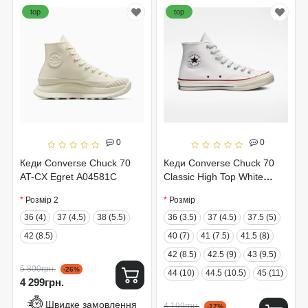
top
top
0
0
Кеди Converse Chuck 70
Кеди Converse Chuck 70
AT-CX Egret A04581C
Classic High Top White
162056C
Розмір 2
Розмір
36 (4)
37 (4.5)
38 (5.5)
36 (3.5)
37 (4.5)
37.5 (5)
42 (8.5)
40 (7)
41 (7.5)
41.5 (8)
42 (8.5)
42.5 (9)
43 (9.5)
5 800грн.
-26%
44 (10)
44.5 (10.5)
45 (11)
4 299грн.
Швидке замовлення
4 199грн.
-17%