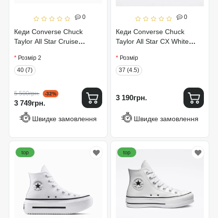
0
0
Кеди Converse Chuck
Кеди Converse Chuck
Taylor All Star Cruise
Taylor All Star CX White
A04688C
167807C
Розмір 2
Розмір
40 (7)
37 (4.5)
5 500грн.
-32%
3 190грн.
3 749грн.
Швидке замовлення
Швидке замовлення
top
top