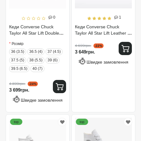
0
1
Кеди Converse Chuck
Кеди Converse Chuck
Taylor All Star Lift Double
Taylor All Star Lift Leather Hi
Stack A12976C
561676C
Розмір
4 699грн.
-22%
3 649грн.
36 (3.5)
36.5 (4)
37 (4.5)
37.5 (5)
38 (5.5)
39 (6)
Швидке замовлення
39.5 (6.5)
40 (7)
4 899грн.
-24%
3 699грн.
Швидке замовлення
top
top