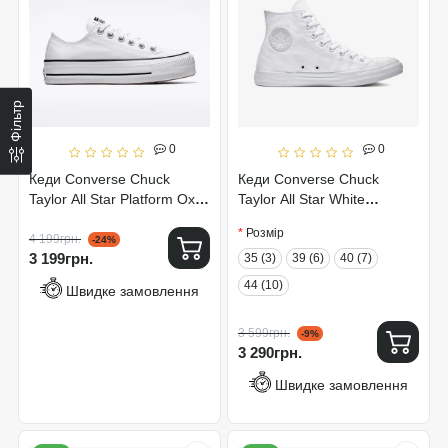
Фільтр
0
0
Кеди Converse Chuck
Кеди Converse Chuck
Taylor All Star Platform Ox
Taylor All Star White
White 560251C
Monochrome Hi 1U646
Розмір
4 199грн.
-24%
3 199грн.
35 (3)
39 (6)
40 (7)
44 (10)
Швидке замовлення
3 599грн.
-9%
3 290грн.
Швидке замовлення