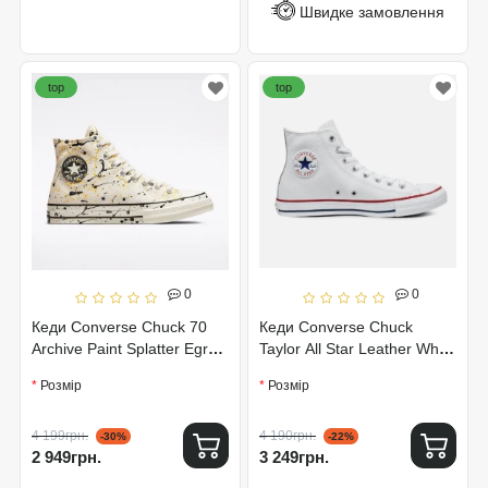
Швидке замовлення
top
top
0
0
Кеди Converse Chuck 70
Кеди Converse Chuck
Archive Paint Splatter Egret
Taylor All Star Leather White
A01170C
132169C
Розмір
Розмір
4 199грн.
4 190грн.
-30%
-22%
2 949грн.
3 249грн.