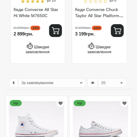
10
0
Кеди Converse All Star
Кеди Converse Chuck
Hi White M7650C
Taylor All Star Platform
Ox White 560251C
3 299грн.
4 199грн.
-12%
-24%
2 899грн.
3 199грн.
Швидке
Швидке
замовлення
замовлення
top
top