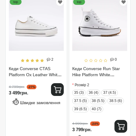
top
top
2
0
Кеди Converse CTAS
Кеди Converse Run Star
Platform Ox Leather White
Hike Platform White
561680C
166799C
Розмір 2
4 799грн.
-27%
3 499грн.
35 (3)
36 (4)
37 (4.5)
37.5 (5)
38 (5.5)
38.5 (6)
Швидке замовлення
39 (6.5)
40 (7)
4 999грн.
-24%
3 799грн.