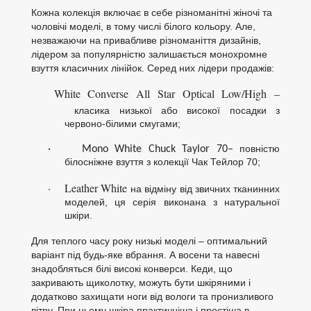
Кожна колекція включає в себе різноманітні жіночі та
чоловічі моделі, в тому числі білого кольору. Але,
незважаючи на привабливе різноманіття дизайнів,
лідером за популярністю залишається монохромне
взуття класичних лінійок. Серед них лідери продажів:
White
Converse
All
Star
Optical
Low
/
High
–
класика низької або високої посадки з
червоно-білими смугами;
повністю
·
Mono White Chuck Taylor 70
–
білосніжне взуття з колекції Чак Тейлор 70;
·
Leather White
на відміну від звичних тканинних
моделей, ця серія виконана з натуральної
шкіри.
Для теплого часу року низькі моделі – оптимальний
варіант під будь-яке вбрання. А восени та навесні
знадобляться білі високі конверси. Кеди, що
закривають щиколотку, можуть бути шкіряними і
додатково захищати ноги від вологи та пронизливого
вітру. При цьому шкіра практичніша і простіша в