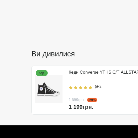
Ви дивилися
Кеди Converse YTHS C/T ALLSTA
top
2
1 699грн.
-29%
1 199грн.