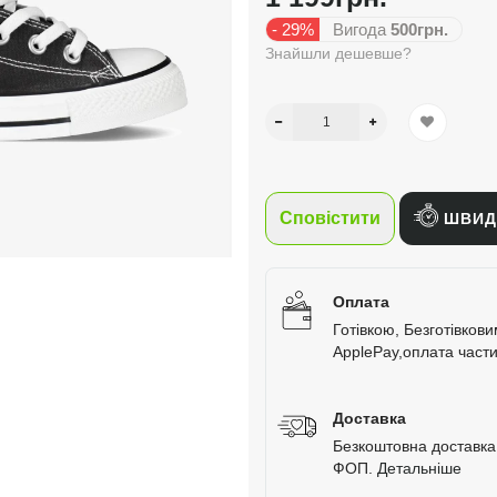
- 29%
Вигода
500грн.
Знайшли дешевше?
Сповістити
ШВИД
Оплата
Готівкою, Безготівков
ApplePay,оплата час
Доставка
Безкоштовна доставка 
ФОП.
Детальніше