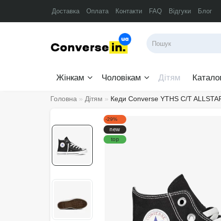
Доставка
Оплата
Контакти
FAQ
Відгуки
Блог
Жінкам
Чоловікам
Дітям
Катало
Головна
Дітям
Кеди Converse YTHS C/T ALLSTA
-29%
new
top