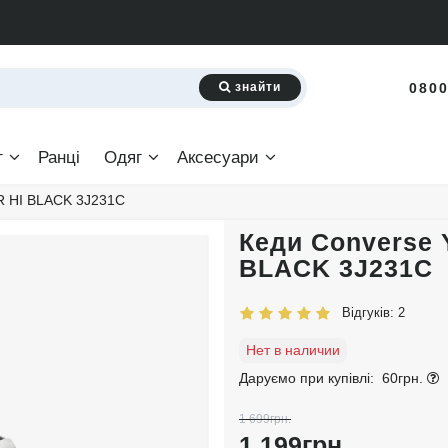
знайти
0800
г
Ранці
Одяг
Аксесуари
R HI BLACK 3J231C
Кеди Converse 
BLACK 3J231C
Відгуків: 2
Нет в наличии
Даруємо при купівлі:
60грн.
1 699грн.
1 199грн.