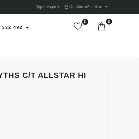
Особистий кабінет
Українська
0
0
 332 492
YTHS C/T ALLSTAR HI