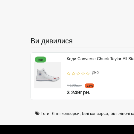
Ви дивилися
Кеди Converse Chuck Taylor All St
top
0
4 190грн.
-22%
3 249грн.
Теги:
Літні конверси
,
Білі конверси
,
Білі жіночі 