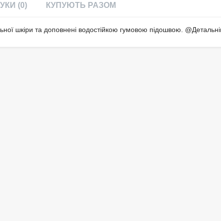
УКИ (0)
КУПУЮТЬ РАЗОМ
ральної шкіри та доповнені водостійкою гумовою підошвою. @Детальн