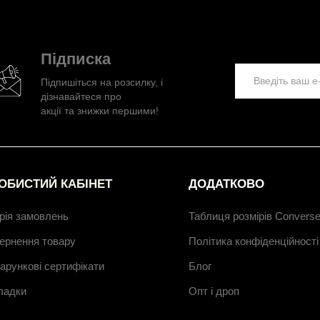
Підписка
Підпишіться на розсилку, і
дізнавайтеся про
акції та знижки першими!
ОБИСТИЙ КАБІНЕТ
ДОДАТКОВО
орія замовлень
Таблиця розмірів Convers
ернення товару
Політика конфіденційності
арункові сертифікати
Блог
ладки
Опт і дроп