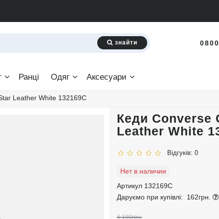
знайти
0800
г
Ранці
Одяг
Аксесуари
 Star Leather White 132169C
Кеди Converse C
Leather White 
Відгуків: 0
Нет в наличии
Артикул 132169C
Даруємо при купівлі:
162грн.
4 190грн.