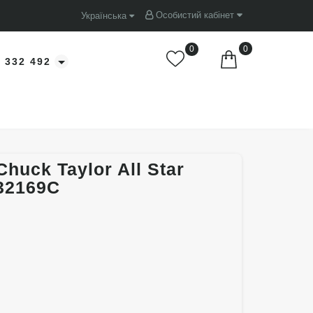
Особистий кабінет
Українська
0
0
 332 492
huck Taylor All Star
132169C