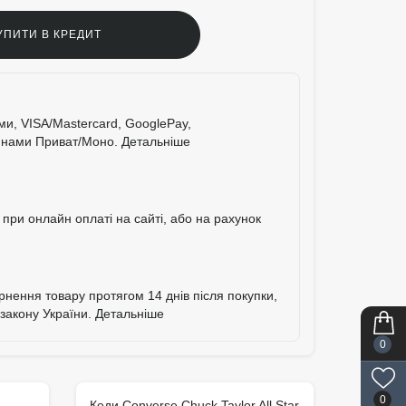
УПИТИ В КРЕДИТ
ими, VISA/Mastercard, GooglePay,
тинами Приват/Моно.
Детальніше
при онлайн оплаті на сайті, або на рахунок
ернення товару протягом 14 днів після покупки,
 закону України.
Детальніше
0
0
Кеди Converse Chuck Taylor All Star