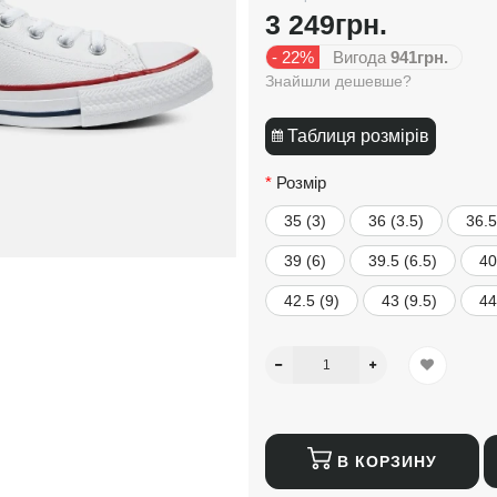
3 249грн.
- 22%
Вигода
941грн.
Знайшли дешевше?
Таблиця розмірів
Розмір
35 (3)
36 (3.5)
36.5
39 (6)
39.5 (6.5)
40
42.5 (9)
43 (9.5)
44
В КОРЗИНУ