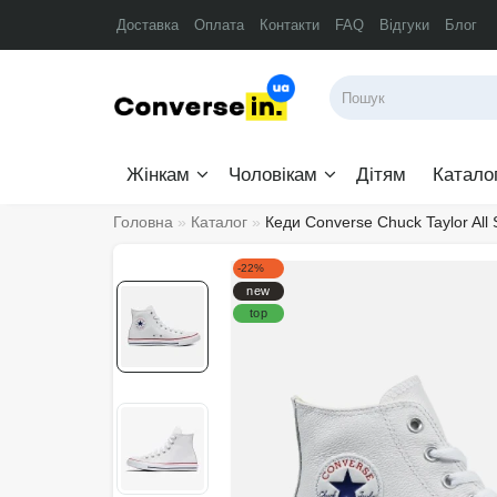
Доставка
Оплата
Контакти
FAQ
Відгуки
Блог
Жінкам
Чоловікам
Дітям
Катало
Головна
Каталог
Кеди Converse Chuck Taylor All
-22%
new
top