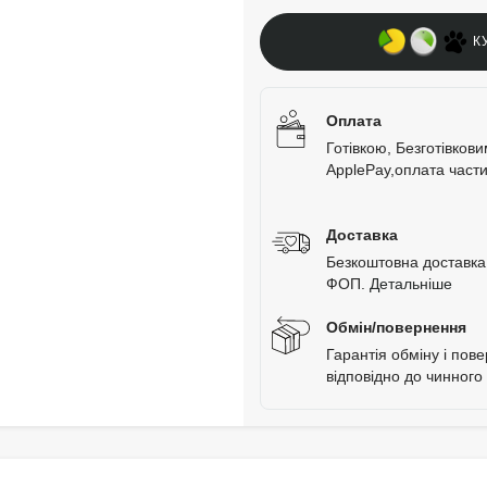
К
Оплата
Готівкою, Безготівков
ApplePay,оплата час
Доставка
Безкоштовна доставка 
ФОП.
Детальніше
Обмін/повернення
Гарантія обміну і пов
відповідно до чинного