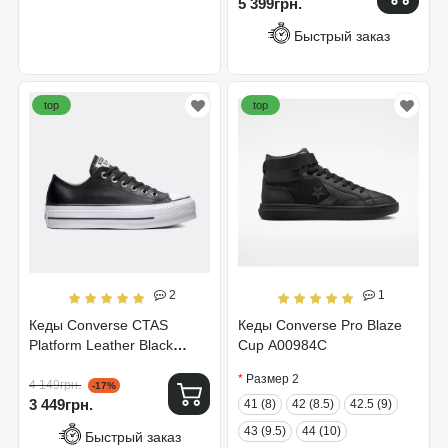
5 399грн.
Быстрый заказ
top
top
2
1
Кеды Converse CTAS
Кеды Converse Pro Blaze
Platform Leather Black
Cup A00984C
561681C
Размер 2
4 149грн.
-17%
3 449грн.
41 (8)
42 (8.5)
42.5 (9)
43 (9.5)
44 (10)
Быстрый заказ