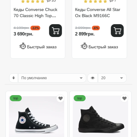
35
7
Кеды Converse Chuck
Кеды Converse All Star
70 Classic High Top
Ox Black M9166C
162050C
4 199грн.
3 099грн.
-12%
-6%
3 690грн.
2 899грн.
Быстрый заказ
Быстрый заказ
top
top