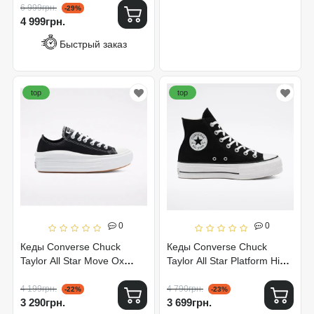
6 999грн.
-29%
4 999грн.
Быстрый заказ
top
top
0
0
Кеды Converse Chuck
Кеды Converse Chuck
Taylor All Star Move Ox
Taylor All Star Platform Hi
Black 570256C
Black 560845C
4 199грн.
4 790грн.
-22%
-23%
3 290грн.
3 699грн.