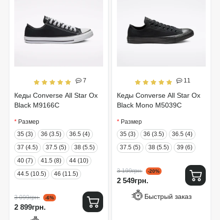
7
11
Кеды Converse All Star Ox
Кеды Converse All Star Ox
Black M9166C
Black Mono M5039C
Размер
Размер
35 (3)
36 (3.5)
36.5 (4)
35 (3)
36 (3.5)
36.5 (4)
37 (4.5)
37.5 (5)
38 (5.5)
37.5 (5)
38 (5.5)
39 (6)
40 (7)
41.5 (8)
44 (10)
3 199грн.
-20%
44.5 (10.5)
46 (11.5)
2 549грн.
Быстрый заказ
3 099грн.
-6%
2 899грн.