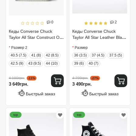
0
2
Кеды Converse Chuck
Кеды Converse Chuck
Taylor All Star Construct Ox
Taylor All Star Leather Black
A06600C
132170C
Размер 2
Размер
40.5 (7.5)
41 (8)
42 (8.5)
36 (3.5)
37 (4.5)
37.5 (5)
42.5 (9)
43 (9.5)
44 (10)
39 (6)
40 (7)
4 100грн.
4 799грн.
-11%
-27%
3 649грн.
3 490грн.
Быстрый заказ
Быстрый заказ
top
top