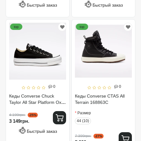
Быстрый заказ
Быстрый заказ
top
top
0
0
Кеды Converse Chuck
Кеды Converse CTAS All
Taylor All Star Platform Ox
Terrain 168863C
Black 560250C
Размер
4 199грн.
-25%
3 149грн.
44 (10)
Быстрый заказ
7 399грн.
-27%