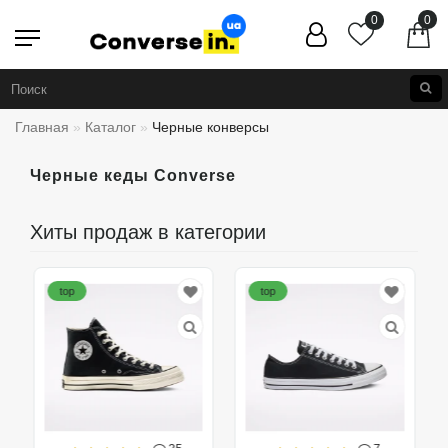
0
0
Главная
Каталог
Черные конверсы
Черные кеды Converse
Хиты продаж в категории
top
top