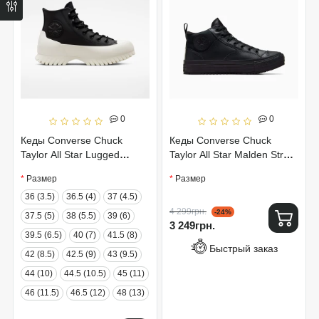
0
0
Кеды Converse Chuck
Кеды Converse Chuck
Taylor All Star Lugged
Taylor All Star Malden Street
Winter 2.0 172057C
Boot A04478C
Размер
Размер
36 (3.5)
36.5 (4)
37 (4.5)
4 299грн.
-24%
37.5 (5)
38 (5.5)
39 (6)
3 249грн.
39.5 (6.5)
40 (7)
41.5 (8)
Быстрый заказ
42 (8.5)
42.5 (9)
43 (9.5)
44 (10)
44.5 (10.5)
45 (11)
46 (11.5)
46.5 (12)
48 (13)