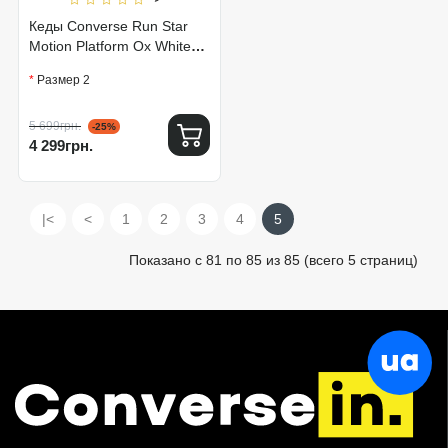
Кеды Converse Run Star
Motion Platform Ox White
172896C
Размер 2
5 699грн.
-25%
4 299грн.
|<
<
1
2
3
4
5
Показано с 81 по 85 из 85 (всего 5 страниц)