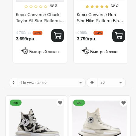
0
2
Кеды Converse Chuck
Кеды Converse Run
Taylor All Star Platform
Star Hike Platform Black
Hi Black 560845C
166800C
4 790грн.
4 999грн.
-23%
-24%
3 699грн.
3 790грн.
Быстрый заказ
Быстрый заказ
top
top