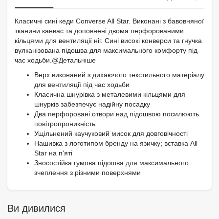
Класичні сині кеди Converse All Star. Виконані з бавовняної
тканини канвас та доповнені двома перфорованими
кільцями для вентиляції ніг. Сині високі конверси та гнучка
вулканізована підошва для максимального комфорту під
час ходьби.@Детальніше
Верх виконаний з дихаючого текстильного матеріалу
для вентиляції під час ходьби
Класична шнурівка з металевими кільцями для
шнурків забезпечує надійну посадку
Два перфоровані отвори над підошвою посилюють
повітропроникність
Ущільнений каучуковий мисок для довговічності
Нашивка з логотипом бренду на язичку; вставка All
Star на п'яті
Зносостійка гумова підошва для максимального
зчеплення з різними поверхнями
Ви дивилися