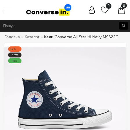
0
0
Головна
Каталог
Кеди Converse All Star Hi Navy M9622C
-12%
new
top