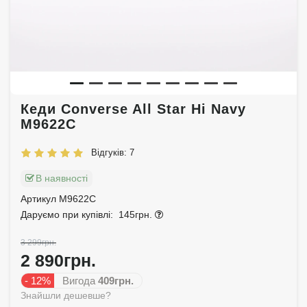
Кеди Converse All Star Hi Navy
M9622C
Відгуків: 7
В наявності
Артикул M9622C
Даруємо при купівлі:
145грн.
3 299грн.
2 890грн.
- 12%
Вигода
409грн.
Знайшли дешевше?