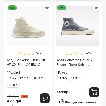
top
top
0
0
Кеди Converse Chuck 70
Кеди Converse Chuck 70
AT-CX Egret A04581C
Beyond Retro Stripes
A00457C
Розмір 2
Розмір
36 (4)
37 (4.5)
38 (5.5)
44 (10)
45 (11)
42 (8.5)
3 699грн.
5 800грн.
-26%
4 299грн.
Швидке замовлення