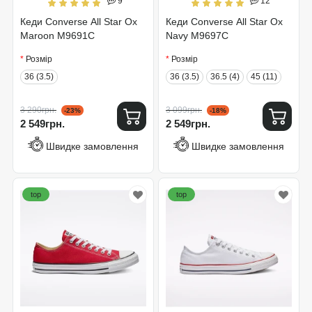
9
12
Кеди Converse All Star Ox
Кеди Converse All Star Ox
Maroon M9691C
Navy M9697C
Розмір
Розмір
36 (3.5)
36 (3.5)
36.5 (4)
45 (11)
3 290грн.
3 099грн.
-23%
-18%
2 549грн.
2 549грн.
Швидке замовлення
Швидке замовлення
top
top