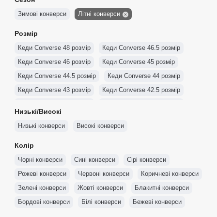
Зимові конверси
Літні конверси
Розмір
Кеди Converse 48 розмір
Кеди Converse 46.5 розмір
Кеди Converse 46 розмір
Кеди Converse 45 розмір
Кеди Converse 44.5 розмір
Кеди Converse 44 розмір
Кеди Converse 43 розмір
Кеди Converse 42.5 розмір
Кеди Converse 42 розмір
Кеди Converse 41.5 розмір
Низькі/Високі
Кеди Converse 41 розмір
Кеди Converse 40 розмір
Низькі конверси
Високі конверси
Кеди Converse 39.5 розмір
Кеди Converse 39 розмір
Колір
Кеди Converse 38 розмір
Кеди Converse 37.5 розмір
Чорні конверси
Сині конверси
Сірі конверси
Кеди Converse 37 розмір
Кеди Converse 36.5 розмір
Рожеві конверси
Червоні конверси
Коричневі конверси
Кеди Converse 36 розмір
Кеди Converse 35 розмір
Зелені конверси
Жовті конверси
Блакитні конверси
Бордові конверси
Білі конверси
Бежеві конверси