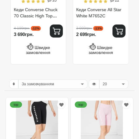
35
22
Кеди Converse Chuck
Кеди Converse All Star
70 Classic High Top
White M7652C
162050C
4 199грн.
3 099грн.
-12%
-13%
3 690грн.
2 699грн.
Швидке
Швидке
замовлення
замовлення
top
top