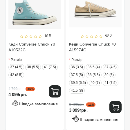
0
0
Кеди Converse Chuck 70
Кеди Converse Chuck 70
A10522C
A15974C
Розмір
Розмір
37 (4.5)
38 (5.5)
41 (7.5)
36 (3.5)
36.5 (4)
37 (4.5)
42 (8.5)
37.5 (5)
38 (5.5)
39 (6)
39.5 (6.5)
40 (7)
41 (7.5)
4 799грн.
-15%
41.5 (8)
4 099грн.
Швидке замовлення
3 499грн.
-11%
3 099грн.
Швидке замовлення