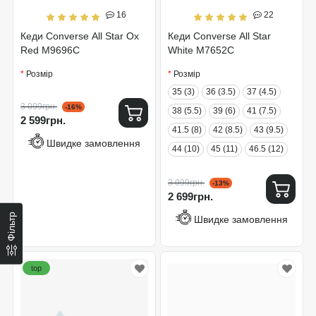
16
22
Кеди Converse All Star Ox
Кеди Converse All Star
Red M9696C
White M7652C
Розмір
Розмір
35 (3)
36 (3.5)
37 (4.5)
3 099грн.
-16%
38 (5.5)
39 (6)
41 (7.5)
2 599грн.
41.5 (8)
42 (8.5)
43 (9.5)
Швидке замовлення
44 (10)
45 (11)
46.5 (12)
3 099грн.
-13%
2 699грн.
Фільтр
Швидке замовлення
top