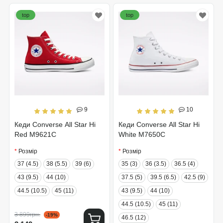
top
top
9
10
Кеди Converse All Star Hi
Кеди Converse All Star Hi
Red M9621C
White M7650C
Розмір
Розмір
37 (4.5)
38 (5.5)
39 (6)
35 (3)
36 (3.5)
36.5 (4)
43 (9.5)
44 (10)
37.5 (5)
39.5 (6.5)
42.5 (9)
44.5 (10.5)
45 (11)
43 (9.5)
44 (10)
44.5 (10.5)
45 (11)
3 899грн.
-19%
46.5 (12)