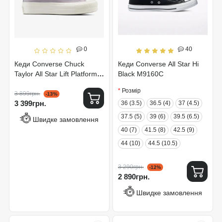
0
40
Кеди Converse Chuck
Кеди Converse All Star Hi
Taylor All Star Lift Platform
Black M9160C
Colorful Suede A15532C
Розмір
3 899грн.
-13%
3 399грн.
36 (3.5)
36.5 (4)
37 (4.5)
37.5 (5)
39 (6)
39.5 (6.5)
Швидке замовлення
40 (7)
41.5 (8)
42.5 (9)
44 (10)
44.5 (10.5)
3 290грн.
-12%
2 890грн.
Швидке замовлення