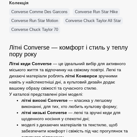
Колекція
Converse Comme Des Garcons
Converse Run Star Hike
Converse Run Star Motion
Converse Chuck Taylor All Star
Converse Chuck Taylor 70
Літні Converse — комфорт і стиль у теплу
пору року
Літні кеди Converse
— це ідеальний вибір для активного
міського життя та відпочинку на свіжому повітрі. Легкі та
дихаючі матеріали роблять
літні Конверси
зручними
навіть у найспекотніші дні, а культовий дизайн додає
вашому образу свіжості та сучасного стилю.
У каталозі представлені різні моделі:
літні високі Converse
— класика у легшому
виконанні, для тих, хто любить культову форму;
літні низькі Converse
— легкі та зручні кеди для
щоденного носіння у спекотні дні;
моделі з дихаючих матеріалів та текстилю, щоб
забезпечити комфорт і свіжість під час прогулянок та
активного відпочинку.