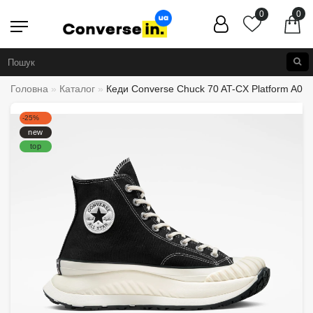
0
0
Головна
Каталог
Кеди Converse Chuck 70 AT-CX Platform A03
-25%
new
top