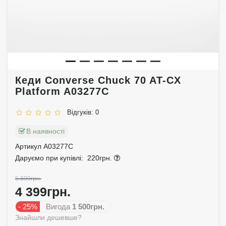
Кеди Converse Chuck 70 AT-CX
Platform A03277C
Відгуків: 0
В наявності
Артикул A03277C
Даруємо при купівлі:
220грн.
5 899грн.
4 399грн.
- 25%
Вигода
1 500грн.
Знайшли дешевше?