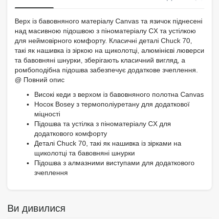
Верх із бавовняного матеріалу Canvas та язичок піднесені
над масивною підошвою з піноматеріалу CX та устілкою
для неймовірного комфорту. Класичні деталі Chuck 70,
такі як нашивка із зіркою на щиколотці, алюмінієві люверси
та бавовняні шнурки, зберігають класичний вигляд, а
ромбоподібна підошва забезпечує додаткове зчеплення.
@ Повний опис
Високі кеди з верхом із бавовняного полотна Canvas
Носок Bosey з термополіуретану для додаткової
міцності
Підошва та устілка з піноматеріалу CX для
додаткового комфорту
Деталі Chuck 70, такі як нашивка із зірками на
щиколотці та бавовняні шнурки
Підошва з алмазними виступами для додаткового
зчеплення
Ви дивилися