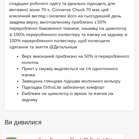
спадщині робочого одягу та ідеально підходить для
вінтажної ікони 70-х. Converse Chuck 70 має цей
класичний вигляд і оновлює його на сьогоднішній день
завдяки верху, виготовленому приблизно з 50%
переробленої бавовняної тканини, нашивці на щиколотці
зі 100% переробленого поліестеру та язичку на заднику зі
100% переробленого поліестеру, щоб полегшити
одягання та зняття.@Детальніше
Верх виконаний приблизно на 50% із переробленого
полотна
Принт у смужку виділяється на тлі однотонного
язичка
Завищена глянцева підошва молочного кольору
Підкладка OrthoLite забезпечує комфорт
Емблема на щиколотці із зіркою та язичок на
заднику
Ви дивилися