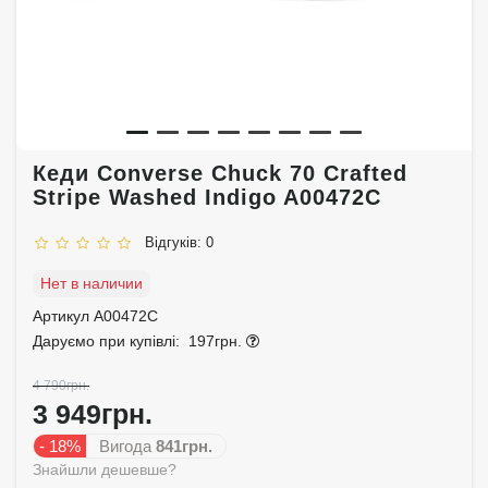
Кеди Converse Chuck 70 Crafted
Stripe Washed Indigo A00472C
Відгуків: 0
Нет в наличии
Артикул A00472C
Даруємо при купівлі:
197грн.
4 790грн.
3 949грн.
- 18%
Вигода
841грн.
Знайшли дешевше?