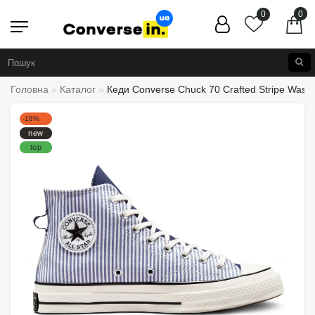
0
0
Головна
Каталог
Кеди Converse Chuck 70 Crafted Stripe Wash
-18%
new
top