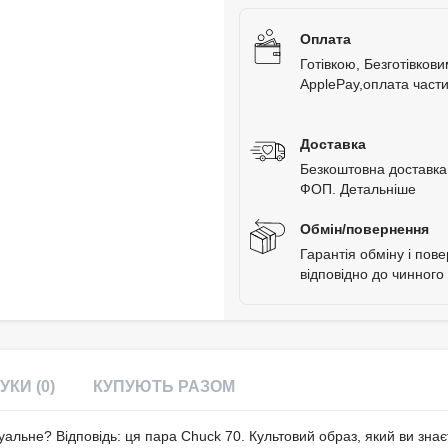
Оплата
Готівкою, Безготівков
ApplePay,оплата час
Доставка
Безкоштовна доставка 
ФОП.
Детальніше
Обмін/повернення
Гарантія обміну і пов
відповідно до чинного
УКИ (0)
КУПУЮТЬ РАЗОМ
уальне? Відповідь: ця пара Chuck 70. Культовий образ, який ви знає