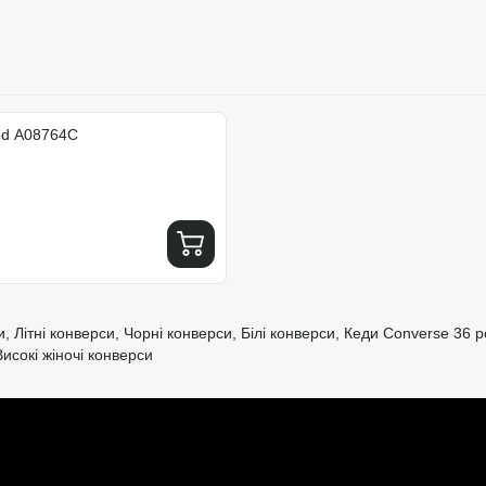
ed A08764C
и
,
Літні конверси
,
Чорні конверси
,
Білі конверси
,
Кеди Converse 36 р
Високі жіночі конверси