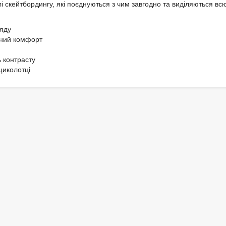
 скейтбордингу, які поєднуються з чим завгодно та виділяються в
ляду
ьний комфорт
ь контрасту
щиколотці