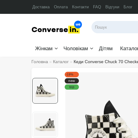
Доставка
Оплата
Контакти
FAQ
Відгуки
Блог
Жінкам
Чоловікам
Дітям
Катало
Головна
Каталог
Кеди Converse Chuck 70 Check
-19%
new
top