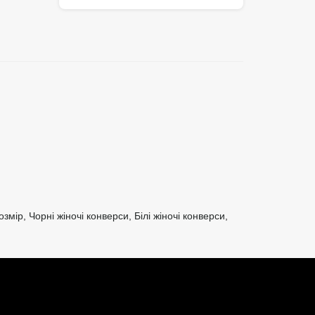
озмір
,
Чорні жіночі конверси
,
Білі жіночі конверси
,