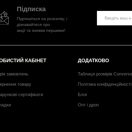
Підписка
Підпишіться на розсилку, і
дізнавайтеся про
акції та знижки першими!
ОБИСТИЙ КАБІНЕТ
ДОДАТКОВО
орія замовлень
Таблиця розмірів Convers
ернення товару
Політика конфіденційності
арункові сертифікати
Блог
ладки
Опт і дроп