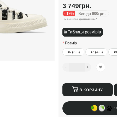
3 749грн.
- 19%
Вигода
900грн.
Знайшли дешевше?
Таблиця розмірів
Розмір
36 (3.5)
37 (4.5)
38
В КОРЗИНУ
К