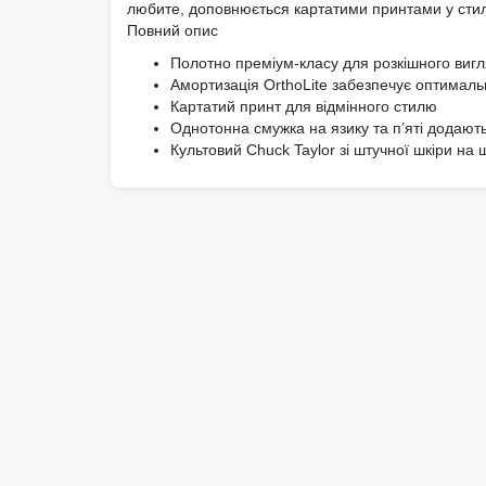
любите, доповнюється картатими принтами у стилі
Повний опис
Полотно преміум-класу для розкішного виг
Амортизація OrthoLite забезпечує оптимал
Картатий принт для відмінного стилю
Однотонна смужка на язику та п’яті додают
Культовий Chuck Taylor зі штучної шкіри на 