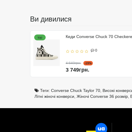
Ви дивилися
Кеди Converse Chuck 70 Checker
top
0
4 649грн.
-19%
3 749грн.
Теги:
Converse Chuck Taylor 70
,
Високі конверс
Літні жіночі конверси
,
Жіночі Converse 36 розмір
,