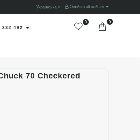
Особистий кабінет
Українська
0
0
 332 492
Chuck 70 Checkered