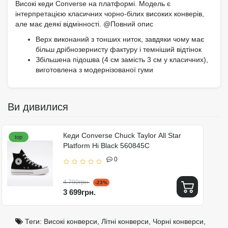
Високі кеди Converse на платформі. Модель є
інтерпретацією класичних чорно-білих високих конверів,
але має деякі відмінності. @Повний опис
Верх виконаний з тонших ниток, завдяки чому має
більш дрібнозернисту фактуру і темніший відтінок
Збільшена підошва (4 см замість 3 см у класичних),
виготовлена ​​з модернізованої гуми
Ви дивилися
Кеди Converse Chuck Taylor All Star
top
Platform Hi Black 560845C
0
4 790грн.
-23%
3 699грн.
Теги:
Високі конверси
,
Літні конверси
,
Чорні конверси
,