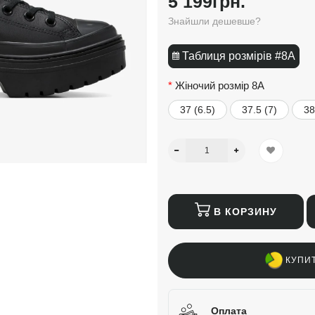
5 199грн.
Знайшли дешевше?
Таблиця розмірів #8A
Жіночий розмір 8A
37 (6.5)
37.5 (7)
38
В КОРЗИНУ
КУПИТ
Оплата