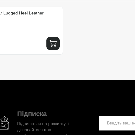
ar Lugged Heel Leather
Підписка
Підпишіться на розсилку, і
дізнавайтеся про