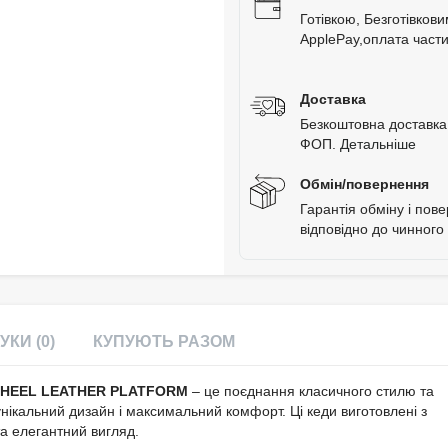
Готівкою, Безготівков
ApplePay,оплата час
Доставка
Безкоштовна доставка 
ФОП.
Детальніше
Обмін/повернення
Гарантія обміну і пов
відповідно до чинного
УКИ (0)
КУПУЮТЬ РАЗОМ
 HEEL LEATHER PLATFORM
– це поєднання класичного стилю та
унікальний дизайн і максимальний комфорт. Ці кеди виготовлені з
та елегантний вигляд.