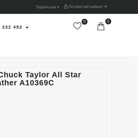
Особистий кабінет
Українська
0
0
 332 492
huck Taylor All Star
ather A10369C