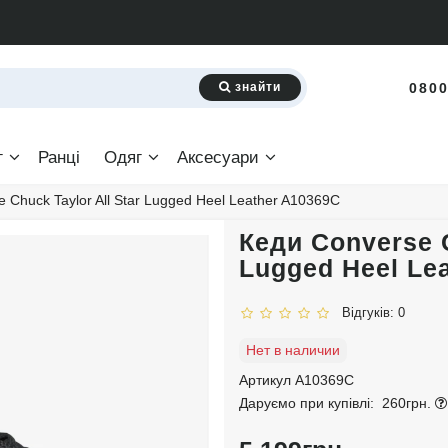
знайти
0800
г
Ранці
Одяг
Аксесуари
 Chuck Taylor All Star Lugged Heel Leather A10369C
Кеди Converse C
Lugged Heel Le
Відгуків: 0
Нет в наличии
Артикул A10369C
Даруємо при купівлі:
260грн.