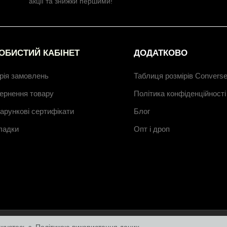
акції та знижки першими!
ОБИСТИЙ КАБІНЕТ
ДОДАТКОВО
орія замовлень
Таблиця розмірів Convers
ернення товару
Політика конфіденційності
арункові сертифікати
Блог
ладки
Опт і дроп