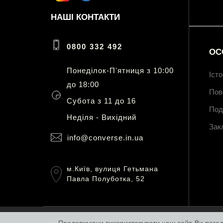
НАШІ КОНТАКТИ
0800 332 492
ОС
Понеділок-Пʼятниця з 10:00
Іст
до 18:00
Пов
Субота з 11 до 16
Под
Неділя - Вихідний
Зак
info@converse.in.ua
м.Київ, вулиця Гетьмана
Павла Полуботка, 52
Інтернет магазин Converse Україна