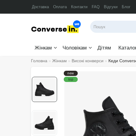
Доставка
Оплата
Контакти
FAQ
Відгуки
Блог
Жінкам
Чоловікам
Дітям
Катало
Головна
Жінкам
Високі конверси
Кеди Converse
new
top