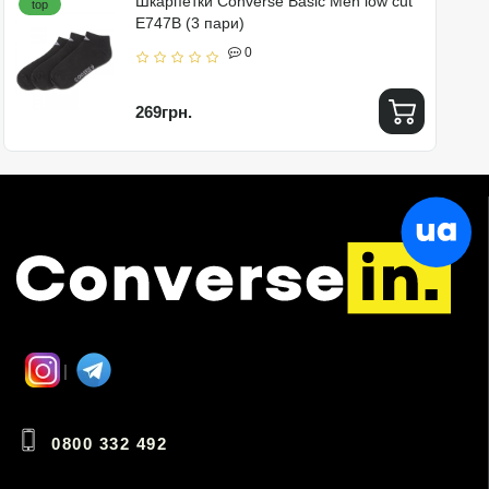
Шкарпетки Converse Basic Men low cut
top
E747B (3 пари)
0
269грн.
0800 332 492