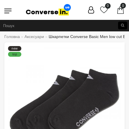
0
0
Головна
Аксесуари
Шкарпетки Converse Basic Men low cut E7
new
top