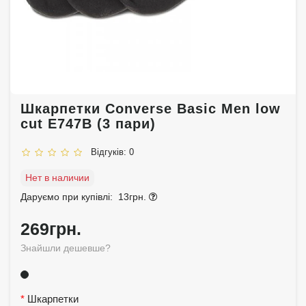
Шкарпетки Converse Basic Men low
cut E747B (3 пари)
Відгуків: 0
Нет в наличии
Даруємо при купівлі:
13грн.
269грн.
Знайшли дешевше?
Шкарпетки