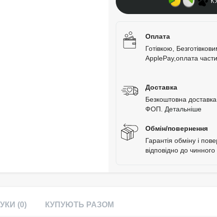
К
Оплата
Готівкою, Безготівков
ApplePay,оплата час
Доставка
Безкоштовна доставка 
ФОП.
Детальніше
Обмін/повернення
Гарантія обміну і пов
відповідно до чинного
УКИ (0)
КУПУЮТЬ РАЗОМ