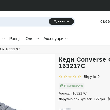
знайти
0800
г
Ранці
Одяг
Аксесуари
t Ox 163217C
Кеди Converse C
163217C
Відгуків: 0
В наявності
Артикул 163217C
Даруємо при купівлі:
127грн.
3 490грн.