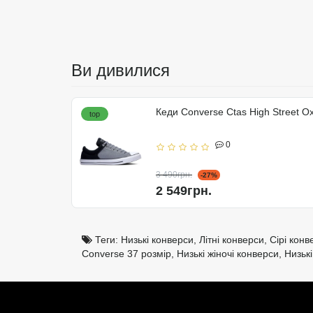
Ви дивилися
Кеди Converse Ctas High Street 
top
0
3 490грн.
-27%
2 549грн.
Теги:
Низькі конверси
,
Літні конверси
,
Сірі конв
Converse 37 розмір
,
Низькі жіночі конверси
,
Низькі