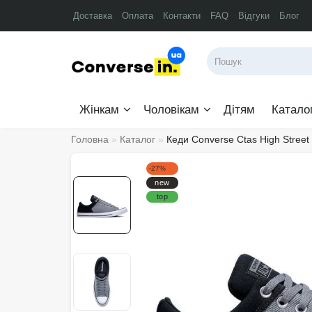
Доставка
Оплата
Контакти
FAQ
Відгуки
Блог
Жінкам
Чоловікам
Дітям
Катало
Головна
Каталог
Кеди Converse Ctas High Stree
-27%
new
top