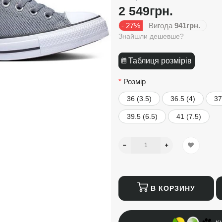
2 549грн.
- 27%
Вигода
941грн.
Знайшли дешевше?
Таблиця розмірів
Розмір
36 (3.5)
36.5 (4)
37
39.5 (6.5)
41 (7.5)
В КОРЗИНУ