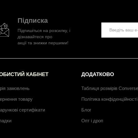
Підписка
Підпишіться на розсилку, і
дізнавайтеся про
акції та знижки першими!
ОБИСТИЙ КАБІНЕТ
ДОДАТКОВО
орія замовлень
Таблиця розмірів Convers
ернення товару
Політика конфіденційності
арункові сертифікати
Блог
ладки
Опт і дроп