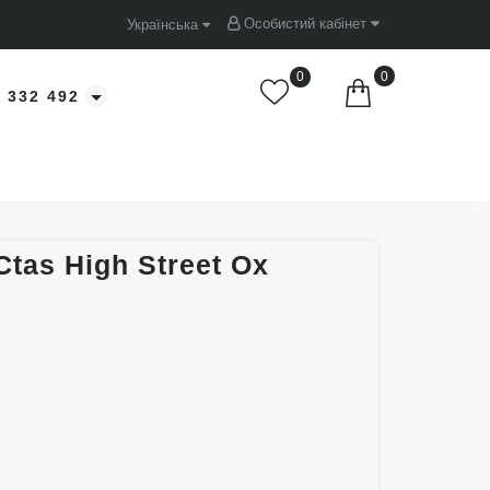
Особистий кабінет
Українська
0
0
 332 492
tas High Street Ox