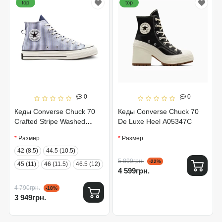
top
top
0
0
Кеды Converse Chuck 70
Кеды Converse Chuck 70
Crafted Stripe Washed
De Luxe Heel A05347C
Indigo A00472C
Размер
Размер
42 (8.5)
44.5 (10.5)
5 899грн.
-22%
45 (11)
46 (11.5)
46.5 (12)
4 599грн.
4 790грн.
-18%
3 949грн.