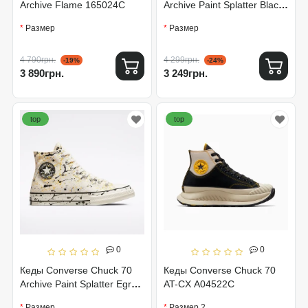
Archive Flame 165024C
Archive Paint Splatter Black
A01171C
Размер
Размер
4 790грн.
4 299грн.
-19%
-24%
3 890грн.
3 249грн.
top
top
0
0
Кеды Converse Chuck 70
Кеды Converse Chuck 70
Archive Paint Splatter Egret
AT-CX A04522C
A01170C
Размер
Размер 2