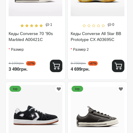
1
0
Кеды Converse 70 '90s
Кеды Converse All Star BB
Marbled A00421C
Prototype CX A03695C
Размер
Размер 2
4 199грн.
8 790грн.
-17%
-47%
3 490грн.
4 699грн.
top
top