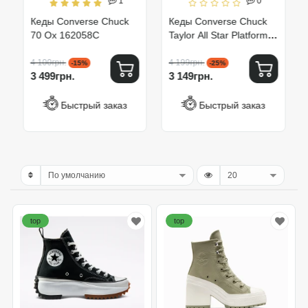
1
0
Кеды Converse Chuck
Кеды Converse Chuck
70 Ox 162058C
Taylor All Star Platform
Ox Black 560250C
4 100грн.
4 199грн.
-15%
-25%
3 499грн.
3 149грн.
Быстрый заказ
Быстрый заказ
top
top