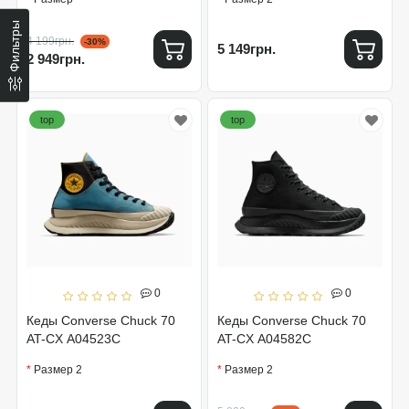
Фильтры
4 199грн.
-30%
5 149грн.
2 949грн.
top
top
0
0
Кеды Converse Chuck 70
Кеды Converse Chuck 70
AT-CX A04523C
AT-CX A04582C
Размер 2
Размер 2