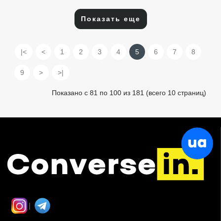
Показать еще
|<
<
1
2
3
4
5
6
7
8
9
>
>|
Показано с 81 по 100 из 181 (всего 10 страниц)