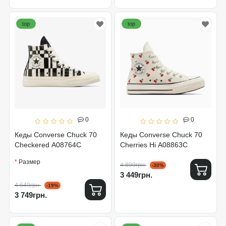
top
top
0
0
Кеды Converse Chuck 70
Кеды Converse Chuck 70
Checkered A08764C
Cherries Hi A08863C
Размер
4 899грн.
-30%
3 449грн.
4 649грн.
-19%
3 749грн.