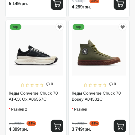
5 800грн.
-26%
5 149грн.
4 299грн.
top
top
0
0
Кеды Converse Chuck 70
Кеды Converse Chuck 70
AT-CX Ox A06557C
Bosey A04531C
Размер 2
Размер
5 100грн.
4 590грн.
-14%
-18%
4 399грн.
3 749грн.