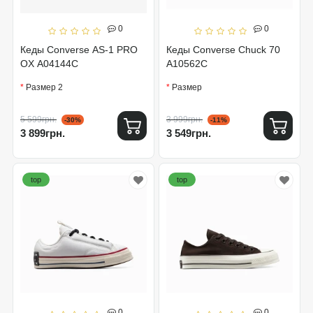
0
0
Кеды Converse AS-1 PRO
Кеды Converse Chuck 70
OX A04144C
A10562C
Размер 2
Размер
5 599грн.
3 999грн.
-30%
-11%
3 899грн.
3 549грн.
top
top
0
0