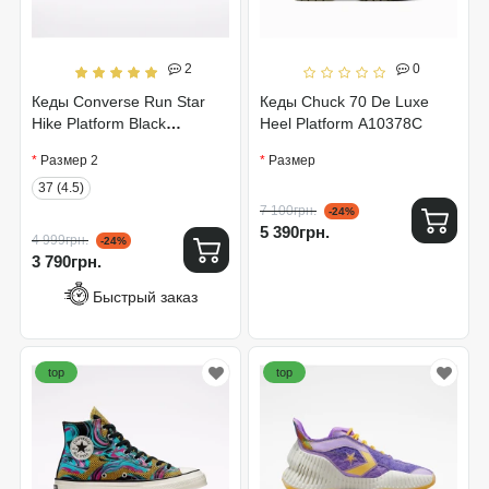
2
0
Кеды Converse Run Star
Кеды Chuck 70 De Luxe
Hike Platform Black
Heel Platform A10378C
166800C
Размер 2
Размер
37 (4.5)
7 100грн.
-24%
5 390грн.
4 999грн.
-24%
3 790грн.
Быстрый заказ
top
top