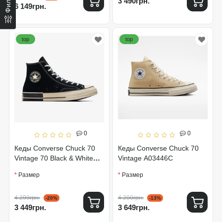
3 490грн.
6 149грн.
top
top
0
0
Кеды Converse Chuck 70
Кеды Converse Chuck 70
Vintage 70 Black & White
Vintage A03446C
A08134C
Размер
Размер
4 299грн.
4 200грн.
-20%
-13%
3 449грн.
3 649грн.