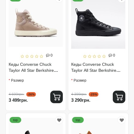
0
0
Кеды Converse Chuck
Кеды Converse Chuck
Taylor All Star Berkshire
Taylor All Star Berkshire
A04649C
Boot Black 171447C
Размер
Размер
4 699грн.
4 399грн.
-26%
-25%
3 499грн.
3 290грн.
top
top