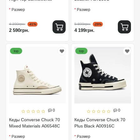
162054C
Размер
Размер
4 390грн.
5 899грн.
-41%
-29%
2 590грн.
4 199грн.
top
top
0
0
Кеды Converse Chuck 70
Кеды Converse Chuck 70
Mixed Materials A06548C
Plus Black A00916C
Размер
Размер