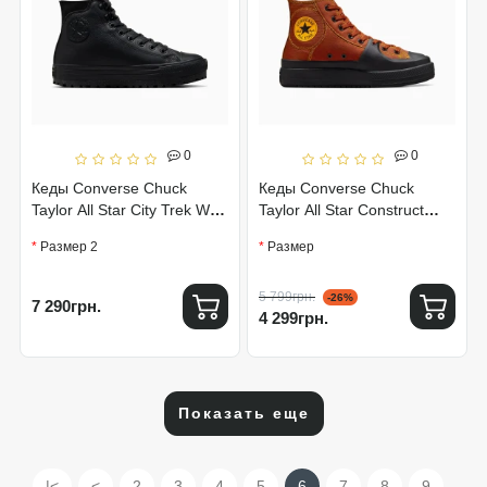
0
0
Кеды Converse Chuck
Кеды Converse Chuck
Taylor All Star City Trek WP
Taylor All Star Construct
A04481C
A04527C
Размер 2
Размер
5 799грн.
-26%
7 290грн.
4 299грн.
Показать еще
|<
<
2
3
4
5
6
7
8
9