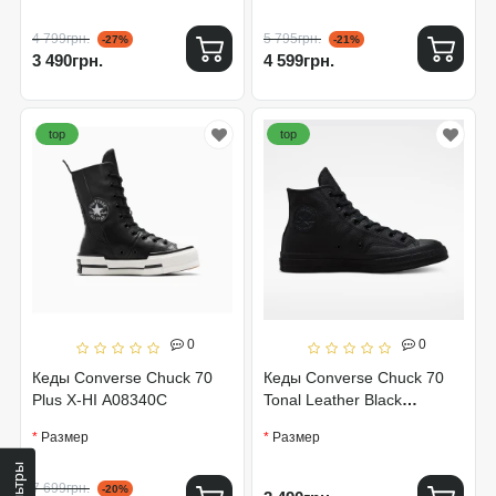
4 799грн.
5 795грн.
-27%
-21%
3 490грн.
4 599грн.
top
top
0
0
Кеды Converse Chuck 70
Кеды Converse Chuck 70
Plus X-HI A08340C
Tonal Leather Black
A00732C
Размер
Размер
Фильтры
7 699грн.
-20%