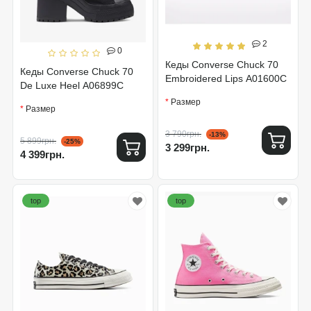
2
0
Кеды Converse Chuck 70
Кеды Converse Chuck 70
Embroidered Lips A01600C
De Luxe Heel A06899C
Размер
Размер
3 790грн.
-13%
5 899грн.
-25%
3 299грн.
4 399грн.
top
top