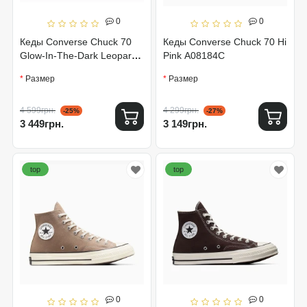
0
0
Кеды Converse Chuck 70
Кеды Converse Chuck 70 Hi
Glow-In-The-Dark Leopard
Pink A08184C
Print A15033C
Размер
Размер
4 599грн.
4 299грн.
-25%
-27%
3 449грн.
3 149грн.
top
top
0
0