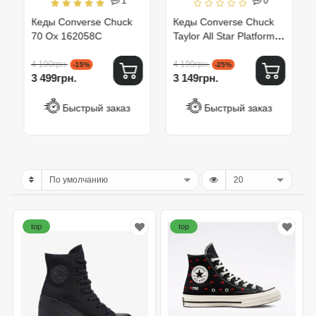
1
0
Кеды Converse Chuck
Кеды Converse Chuck
70 Ox 162058C
Taylor All Star Platform
Ox Black 560250C
4 100грн.
4 199грн.
-15%
-25%
3 499грн.
3 149грн.
Быстрый заказ
Быстрый заказ
top
top