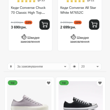
35
22
Кеди Converse Chuck
Кеди Converse All Star
70 Classic High Top
White M7652C
162050C
4 199грн.
3 099грн.
-12%
-13%
3 690грн.
2 699грн.
Швидке
Швидке
замовлення
замовлення
top
top