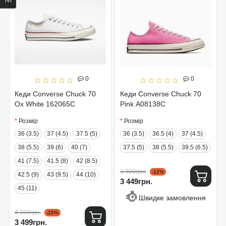
0
0
Кеди Converse Chuck 70
Кеди Converse Chuck 70
Ox White 162065C
Pink A08138C
Розмір
Розмір
36 (3.5)
37 (4.5)
37.5 (5)
36 (3.5)
36.5 (4)
37 (4.5)
38 (5.5)
39 (6)
40 (7)
37.5 (5)
38 (5.5)
39.5 (6.5)
41 (7.5)
41.5 (8)
42 (8.5)
3 900грн.
-12%
42.5 (9)
43 (9.5)
44 (10)
3 449грн.
45 (11)
Швидке замовлення
4 100грн.
-15%
3 499грн.