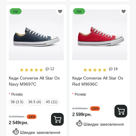
top
top
12
16
Кеди Converse All Star Ox
Кеди Converse All Star Ox
Navy M9697C
Red M9696C
Розмір
Розмір
36 (3.5)
36.5 (4)
45 (11)
3 099грн.
-16%
2 599грн.
3 099грн.
-18%
2 549грн.
Швидке замовлення
Швидке замовлення