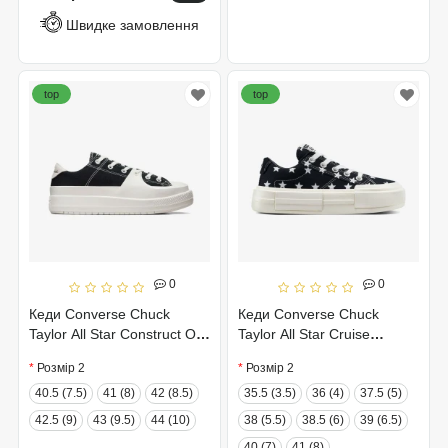
Швидке замовлення
top
top
0
0
Кеди Converse Chuck
Кеди Converse Chuck
Taylor All Star Construct Ox
Taylor All Star Cruise
A06600C
A15497C
Розмір 2
Розмір 2
40.5 (7.5)
41 (8)
42 (8.5)
35.5 (3.5)
36 (4)
37.5 (5)
42.5 (9)
43 (9.5)
44 (10)
38 (5.5)
38.5 (6)
39 (6.5)
40 (7)
41 (8)