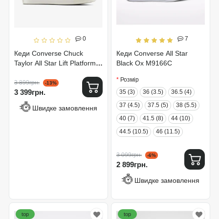
0
7
Кеди Converse Chuck
Кеди Converse All Star
Taylor All Star Lift Platform
Black Ox M9166C
Colorful Suede A15532C
Розмір
3 899грн.
-13%
3 399грн.
35 (3)
36 (3.5)
36.5 (4)
37 (4.5)
37.5 (5)
38 (5.5)
Швидке замовлення
40 (7)
41.5 (8)
44 (10)
44.5 (10.5)
46 (11.5)
3 099грн.
-6%
2 899грн.
Швидке замовлення
top
top