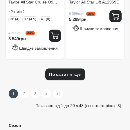
Taylor All Star Cruise Ox
Taylor All Star Lift A12969C
A09842C
Розмір 2
6 599грн.
-20%
5 299грн.
36 (4)
37 (4.5)
41 (8)
Швидке замовлення
4 799грн.
-26%
3 549грн.
Швидке замовлення
Показати ще
1
2
3
>
>|
Показано від 1 до 20 з 48 (всього сторінок: 3)
Сезон