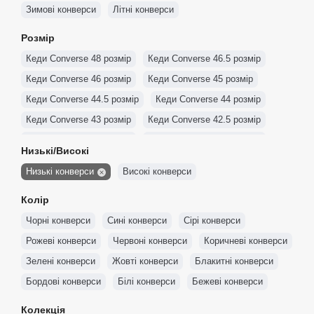
Зимові конверси
Літні конверси
Розмір
Кеди Converse 48 розмір
Кеди Converse 46.5 розмір
Кеди Converse 46 розмір
Кеди Converse 45 розмір
Кеди Converse 44.5 розмір
Кеди Converse 44 розмір
Кеди Converse 43 розмір
Кеди Converse 42.5 розмір
Кеди Converse 42 розмір
Кеди Converse 41.5 розмір
Низькі/Високі
Кеди Converse 41 розмір
Кеди Converse 40 розмір
Низькі конверси
Високі конверси
Кеди Converse 39.5 розмір
Кеди Converse 39 розмір
Колір
Кеди Converse 38 розмір
Кеди Converse 37.5 розмір
Чорні конверси
Сині конверси
Сірі конверси
Кеди Converse 37 розмір
Кеди Converse 36.5 розмір
Рожеві конверси
Червоні конверси
Коричневі конверси
Кеди Converse 36 розмір
Кеди Converse 35 розмір
Зелені конверси
Жовті конверси
Блакитні конверси
Бордові конверси
Білі конверси
Бежеві конверси
Колекція