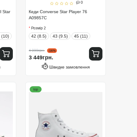
0
l Star
Кеди Converse Star Player 76
A09857C
Розмір 2
 (10)
42 (8.5)
43 (9.5)
45 (11)
4 099грн.
-16%
3 449грн.
я
Швидке замовлення
top