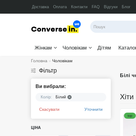
Доставка
Оплата
Контакти
FAQ
Відгуки
Блог
Жінкам
Чоловікам
Дітям
Катало
Головна
Чоловікам
Фільтр
Білі 
Ви вибрали:
Хіти
Колір:
Білий
Скасувати
Уточнити
top
top
ЦІНА