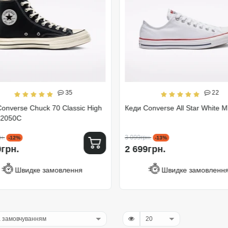
35
22
onverse Chuck 70 Classic High
Кеди Converse All Star White 
62050C
н.
3 099грн.
-12%
-13%
0грн.
2 699грн.
Швидке замовлення
Швидке замовленн