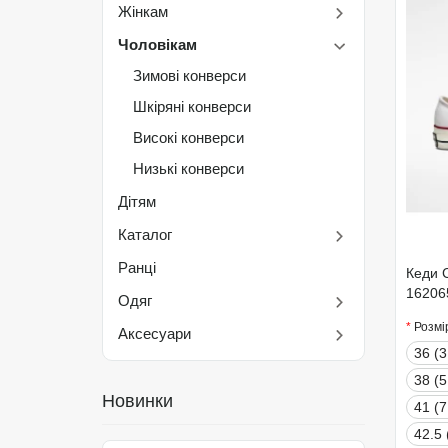
Жінкам
Чоловікам
Зимові конверси
Шкіряні конверси
Високі конверси
Низькі конверси
Дітям
Каталог
Ранці
Кеди 
16206
Одяг
Розмі
Аксесуари
36 (3
38 (5
Новинки
41 (7
42.5 