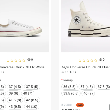
0
0
Converse Chuck 70 Ox White
Кеди Converse Chuck 70 Plus 
5C
A00915C
р
Розмір
.5)
37 (4.5)
37.5 (5)
36 (3.5)
37 (4.5)
37.5 (5)
.5)
39 (6)
40 (7)
39.5 (6.5)
40 (7)
.5)
41.5 (8)
42 (8.5)
5 795грн.
-24%
(9)
43 (9.5)
44 (10)