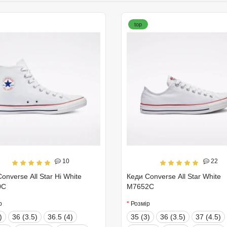
top
10
22
onverse All Star Hi White
Кеди Converse All Star White
0C
M7652C
р
Розмір
)
36 (3.5)
36.5 (4)
35 (3)
36 (3.5)
37 (4.5)