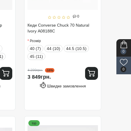
0
p
Кеди Converse Chuck 70 Natural
Ivory A08188C
Розмір
40 (7)
44 (10)
44.5 (10.5)
0
1)
45 (11)
0
4 299грн.
-10%
3 849грн.
я
Швидке замовлення
top