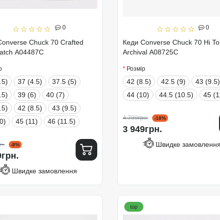
0
0
onverse Chuck 70 Crafted
Кеди Converse Chuck 70 Hi To
Patch A04487C
Archival A08725C
р
Розмір
.5)
37 (4.5)
37.5 (5)
42 (8.5)
42.5 (9)
43 (9.5)
.5)
39 (6)
40 (7)
44 (10)
44.5 (10.5)
45 (1
.5)
42 (8.5)
43 (9.5)
4 799грн.
-18%
0)
45 (11)
46 (11.5)
3 949грн.
Швидке замовленн
н.
-8%
9грн.
Швидке замовлення
top