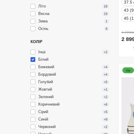
37.5 
Літо
18
43 (9
Весна
19
45 (1
Зима
1
Осінь
8
3 299гр
2 89
КОЛІР
Інші
+2
Білий
Бежевий
+4
top
Бордовий
+4
Голубий
+5
Жовтий
+1
Зелений
+2
Коричневий
+6
Сірий
+5
Синій
+8
Червоний
+2