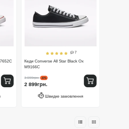
7
M7652C
Кеди Converse All Star Black Ox
Кеди Conver
M9166C
M7650C
3 099грн.
3 299грн.
-6%
-1
2 899грн.
2 899грн
я
Швидке замовлення