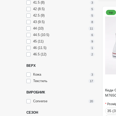
41.5 (8)
3
42 (8.5)
5
top
42.5 (9)
5
43 (9.5)
8
44 (10)
11
44.5 (10.5)
6
45 (11)
9
46 (11.5)
1
46.5 (12)
2
ВЕРХ
Кожа
3
Текстиль
17
Кеди C
ВИРОБНИК
M765
Converse
20
Розмі
35 (3
СЕЗОН