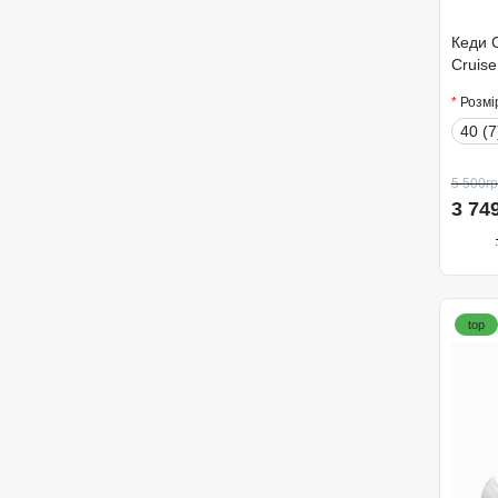
Кеди C
Cruis
Розмі
40 (7
5 500гр
3 74
top