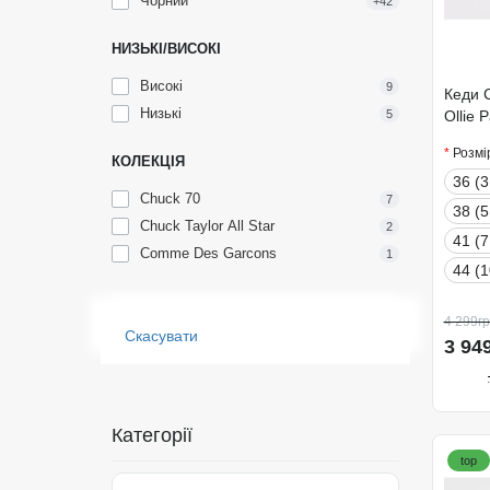
Чорний
+42
НИЗЬКІ/ВИСОКІ
Високі
9
Кеди C
Низькі
Ollie 
5
Розмі
КОЛЕКЦІЯ
36 (3
Chuck 70
7
38 (5
Chuck Taylor All Star
2
41 (7
Comme Des Garcons
1
44 (1
4 299гр
Скасувати
3 94
Категорії
top