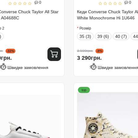
0
0
onverse Chuck Taylor All Star
Кеди Converse Chuck Taylor Al
e A04688C
White Monochrome Hi 1U646
р 2
Розмір
)
35 (3)
39 (6)
40 (7)
44
н.
3 599грн.
-32%
-9%
9грн.
3 290грн.
Швидке замовлення
Швидке замовленн
top