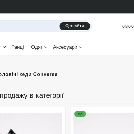
знайти
0800
г
Ранці
Одяг
Аксесуари
чоловічі кеди Converse
 продажу в категорії
top