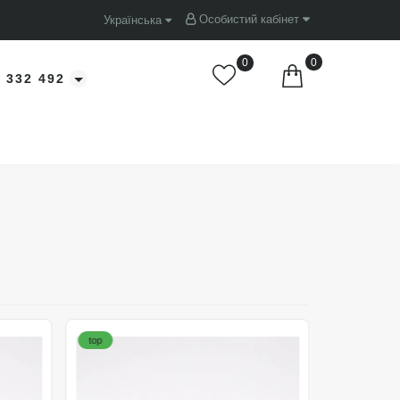
Особистий кабінет
Українська
0
0
 332 492
top
top