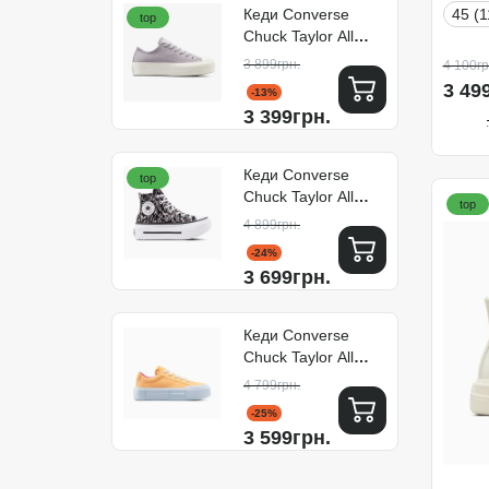
45 (1
Кеди Converse
top
Chuck Taylor All
Star Lift Platform
3 899грн.
4 100гр
Colorful Suede
3 49
-13%
A15532C
3 399грн.
Кеди Converse
top
Chuck Taylor All
top
Star Lift Double
4 899грн.
Stack Platform
-24%
Leopard A15162C
3 699грн.
Кеди Converse
Chuck Taylor All
Star Cruise
4 799грн.
A15050C
-25%
3 599грн.