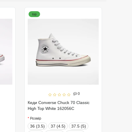
top
0
Кеди Converse Chuck 70 Classic
High Top White 162056C
Розмір
36 (3.5)
37 (4.5)
37.5 (5)