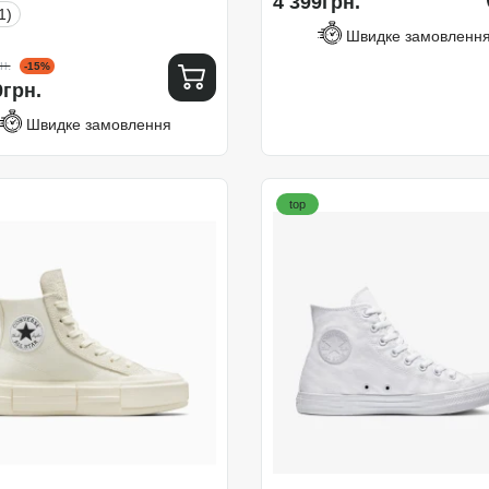
4 399грн.
1)
Швидке замовленн
н.
-15%
9грн.
Швидке замовлення
top