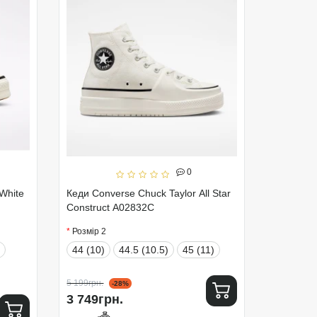
0
White
Кеди Converse Chuck Taylor All Star
Construct A02832C
Розмір 2
44 (10)
44.5 (10.5)
45 (11)
5 199грн.
-28%
3 749грн.