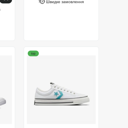
Швидке замовлення
я
top