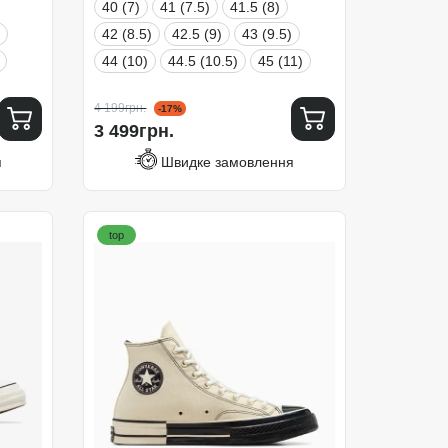
40 (7)
41 (7.5)
41.5 (8)
42 (8.5)
42.5 (9)
43 (9.5)
44 (10)
44.5 (10.5)
45 (11)
4 199грн.
-17%
3 499грн.
я
Швидке замовлення
top