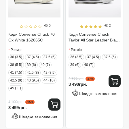
0
2
Кеди Converse Chuck 70
Кеди Converse Chuck
Ox White 162065C
Taylor All Star Leather Black
132170C
Розмір
Розмір
36 (3.5)
37 (4.5)
37.5 (5)
36 (3.5)
37 (4.5)
37.5 (5)
38 (5.5)
39 (6)
40 (7)
39 (6)
40 (7)
41 (7.5)
41.5 (8)
42 (8.5)
4 799грн.
-27%
42.5 (9)
43 (9.5)
44 (10)
3 490грн.
45 (11)
Швидке замовлення
4 100грн.
-15%
3 499грн.
Швидке замовлення