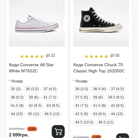
22
35
Кеди Converse All Star
Кеди Converse Chuck 70
White M7652C
Classic High Top 162050C
Розмір
Розмір
35 (3)
36 (3.5)
37 (4.5)
36 (3.5)
36.5 (4)
37 (4.5)
38 (5.5)
39 (6)
41 (7.5)
37.5 (5)
39 (6)
39.5 (6.5)
41.5 (8)
42 (8.5)
43 (9.5)
41 (7.5)
41.5 (8)
42 (8.5)
44 (10)
45 (11)
46.5 (12)
42.5 (9)
43 (9.5)
44 (10)
44.5 (10.5)
46.5 (12)
3 099грн.
-13%
2 699грн.
4 199грн.
-12%