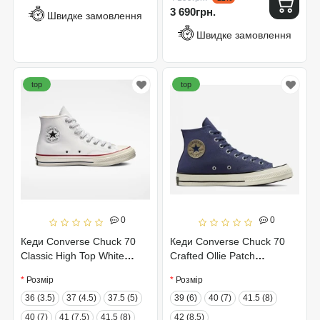
3 690грн.
Швидке замовлення
Швидке замовлення
top
top
0
0
Кеди Converse Chuck 70
Кеди Converse Chuck 70
Classic High Top White
Crafted Ollie Patch
162056C
A04486C
Розмір
Розмір
36 (3.5)
37 (4.5)
37.5 (5)
39 (6)
40 (7)
41.5 (8)
40 (7)
41 (7.5)
41.5 (8)
42 (8.5)