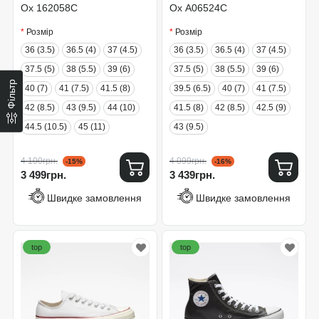
Ox 162058C
Ox A06524C
Розмір
Розмір
36 (3.5)
36.5 (4)
37 (4.5)
36 (3.5)
36.5 (4)
37 (4.5)
37.5 (5)
38 (5.5)
39 (6)
37.5 (5)
38 (5.5)
39 (6)
Фільтр
40 (7)
41 (7.5)
41.5 (8)
39.5 (6.5)
40 (7)
41 (7.5)
42 (8.5)
43 (9.5)
44 (10)
41.5 (8)
42 (8.5)
42.5 (9)
44.5 (10.5)
45 (11)
43 (9.5)
4 100грн.
4 099грн.
-15%
-16%
3 499грн.
3 439грн.
Швидке замовлення
Швидке замовлення
top
top