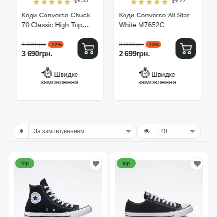
35
22
Кеди Converse Chuck
Кеди Converse All Star
70 Classic High Top
White M7652C
162050C
4 199грн.
3 099грн.
-12%
-13%
3 690грн.
2 699грн.
Швидке
Швидке
замовлення
замовлення
top
top