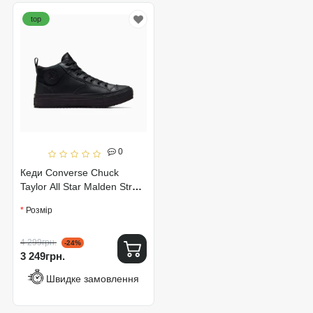
top
0
Кеди Converse Chuck
Taylor All Star Malden Street
Boot A04478C
Розмір
4 299грн.
-24%
3 249грн.
Швидке замовлення