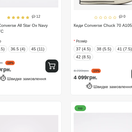
12
0
onverse All Star Ox Navy
Кеди Converse Chuck 70 A10
7C
р
Розмір
.5)
36.5 (4)
45 (11)
37 (4.5)
38 (5.5)
41 (7.5)
42 (8.5)
н.
-18%
9грн.
4 799грн.
-15%
4 099грн.
Швидке замовлення
Швидке замовленн
top