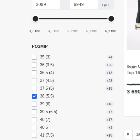
-
грн.
3,1 тис.
4,1 тис.
5,0 тис.
6,0 тис.
6,9 тис.
РОЗМІР
35 (3)
40
+4
36 (3.5)
+26
Кеди Converse All Star Hi Black
Кеди C
M9160C
Top 1
36.5 (4)
+13
37 (4.5)
+23
3 290грн.
4 199гр
-12%
37.5 (5)
+18
2 890грн.
3 69
38 (5.5)
39 (6)
Швидке замовлення
+16
39.5 (6.5)
+7
40 (7)
+17
40.5
+3
41 (7.5)
+18