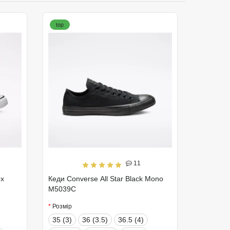
top
11
Ox
Кеди Converse All Star Black Mono
M5039C
Розмір
35 (3)
36 (3.5)
36.5 (4)