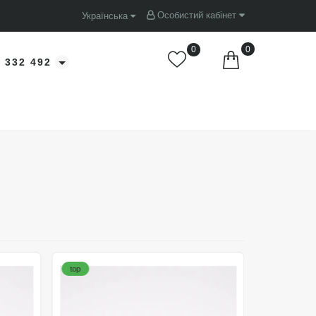
Особистий кабінет
Українська
0
0
 332 492
top
top