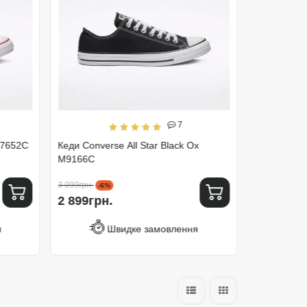
7
M7652C
Кеди Converse All Star Black Ox
Кеди Conver
M9166C
M7650C
3 099грн.
3 299грн.
-6%
-1
2 899грн.
2 899грн
я
Швидке замовлення