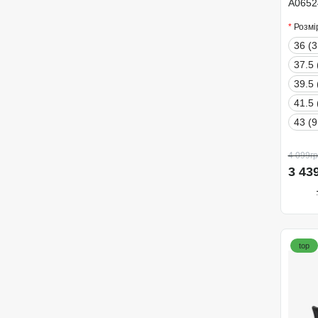
A0652
Розмі
36 (3
37.5 
39.5 
41.5 
43 (9
4 099гр
3 43
top