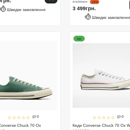
9грн.
4 100грн.
-15%
3 499грн.
Швидке замовлення
Швидке замовленн
top
0
0
Converse Chuck 70 Ox
Кеди Converse Chuck 70 Ox W