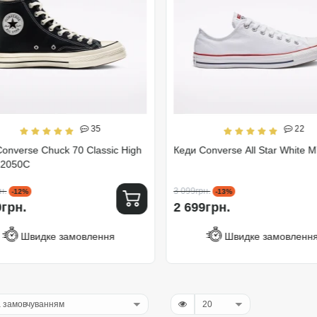
35
22
onverse Chuck 70 Classic High
Кеди Converse All Star White 
62050C
н.
3 099грн.
-12%
-13%
0грн.
2 699грн.
Швидке замовлення
Швидке замовленн