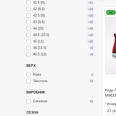
41.5 (8)
+11
42 (8.5)
+24
top
42.5 (9)
+20
43 (9.5)
+25
44 (10)
+34
44.5 (10.5)
+18
45 (11)
+22
46 (11.5)
+5
46.5 (12)
+8
ВЕРХ
Кожа
2
Текстиль
13
Кеди C
ВИРОБНИК
M962
Converse
15
Розмі
37 (4
СЕЗОН