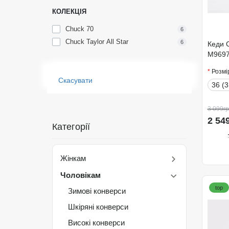
КОЛЕКЦІЯ
Chuck 70
6
Chuck Taylor All Star
6
Кеди C
M969
Розмі
Скасувати
36 (3
3 099гр
2 54
Категорії
Жінкам
Чоловікам
top
Зимові конверси
Шкіряні конверси
Високі конверси