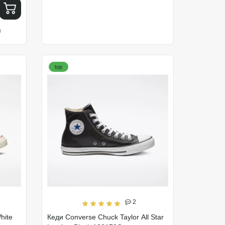
я
top
2
hite
Кеди Converse Chuck Taylor All Star