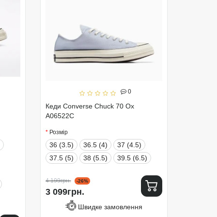
0
Кеди Converse Chuck 70 Ox
A06522C
Розмір
36 (3.5)
36.5 (4)
37 (4.5)
37.5 (5)
38 (5.5)
39.5 (6.5)
4 199грн.
-26%
3 099грн.
Швидке замовлення