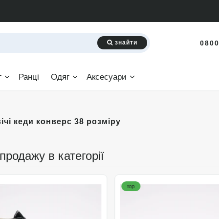
знайти
0800
г
Ранці
Одяг
Аксесуари
ічі кеди конверс 38 розміру
 продажу в категорії
top