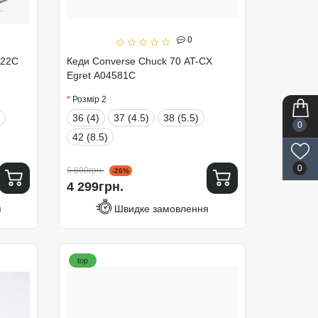
0
522C
Кеди Converse Chuck 70 AT-CX
Egret A04581C
Розмір 2
36 (4)
37 (4.5)
38 (5.5)
0
42 (8.5)
0
5 800грн.
-26%
4 299грн.
я
Швидке замовлення
top