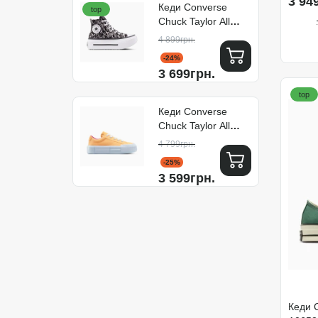
3 94
Кеди Converse
top
Chuck Taylor All
Star Lift Double
4 899грн.
Stack Platform
-24%
Leopard A15162C
3 699грн.
top
Кеди Converse
Chuck Taylor All
Star Cruise
4 799грн.
A15050C
-25%
3 599грн.
Кеди 