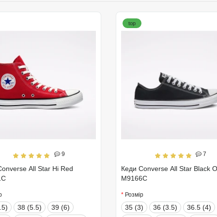
top
9
7
onverse All Star Hi Red
Кеди Converse All Star Black 
1C
M9166C
р
Розмір
.5)
38 (5.5)
39 (6)
35 (3)
36 (3.5)
36.5 (4)