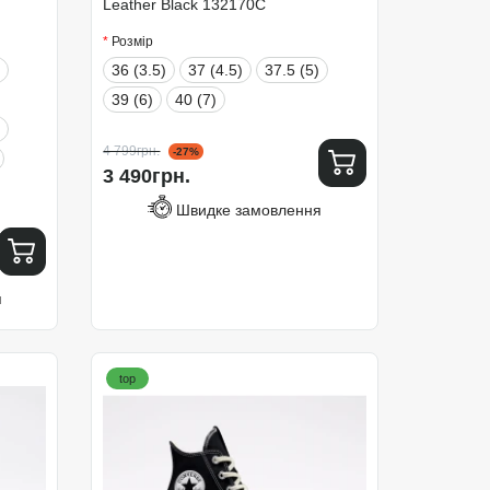
Leather Black 132170C
Розмір
36 (3.5)
37 (4.5)
37.5 (5)
39 (6)
40 (7)
4 799грн.
-27%
3 490грн.
Швидке замовлення
я
top