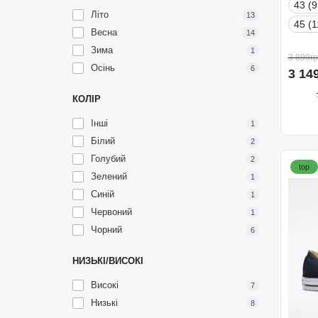
43 (9
Літо
13
45 (1
Весна
14
Зима
1
3 899гр
Осінь
6
3 14
КОЛІР
Інші
1
Білий
2
Голубий
2
top
Зелений
1
Синій
1
Червоний
1
Чорний
6
НИЗЬКІ/ВИСОКІ
Високі
7
Низькі
8