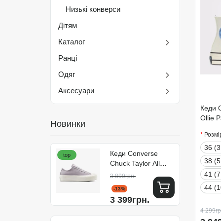
Низькі конверси
Дітям
Каталог
Ранці
Одяг
Аксесуари
Кеди C
Ollie 
Новинки
Розмі
36 (3
Кеди Converse
top
38 (5
Chuck Taylor All
Star Lift Platform
41 (7
3 899грн.
Colorful Suede
44 (1
-13%
A15532C
3 399грн.
4 299гр