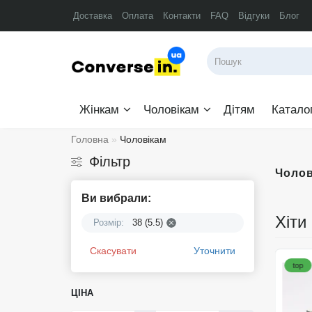
Доставка
Оплата
Контакти
FAQ
Відгуки
Блог
Жінкам
Чоловікам
Дітям
Катало
Головна
Чоловікам
Фільтр
Чолов
Ви вибрали:
Хіти
Розмір:
38 (5.5)
Скасувати
Уточнити
top
top
ЦІНА