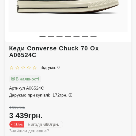
Кеди Converse Chuck 70 Ox
A06524C
Відгуків: 0
В наявності
Артикул A06524C
Даруємо при купівлі:
172грн.
4 099грн.
3 439грн.
- 16%
Вигода
660грн.
Знайшли дешевше?