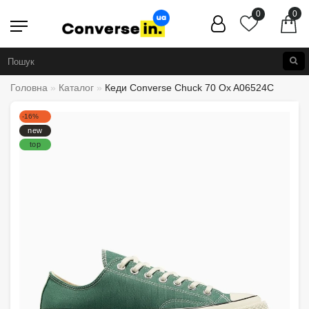
0
0
Головна
Каталог
Кеди Converse Chuck 70 Ox A06524C
-16%
new
top